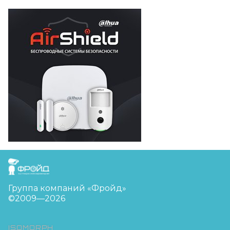
FreudGroup
Группа компаний «Фройд»
©2009—2026
ISOMORPH