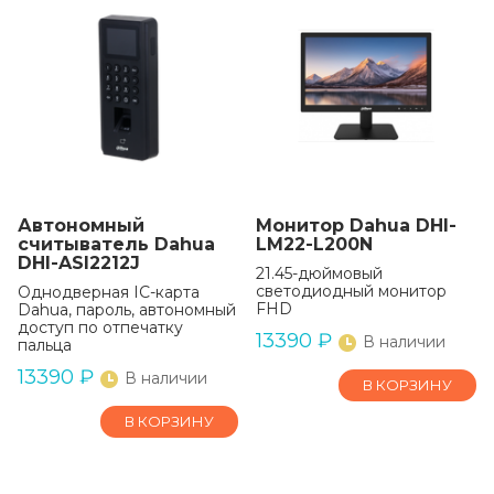
Автономный
Монитор Dahua DHI-
считыватель Dahua
LM22-L200N
DHI-ASI2212J
21.45-дюймовый
светодиодный монитор
Однодверная IC-карта
FHD
Dahua, пароль, автономный
доступ по отпечатку
13390
₽
В наличии
пальца
13390
₽
В наличии
В КОРЗИНУ
В КОРЗИНУ