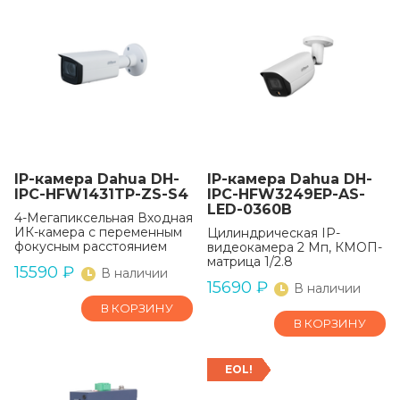
IP-камера Dahua DH-
IP-камера Dahua DH-
IPC-HFW1431TP-ZS-S4
IPC-HFW3249EP-AS-
LED-0360B
4-Мегапиксельная Входная
ИК-камера с переменным
Цилиндрическая IP-
фокусным расстоянием
видеокамера 2 Мп, КМОП-
матрица 1/2.8
15590
₽
В наличии
15690
₽
В наличии
В КОРЗИНУ
В КОРЗИНУ
EOL!