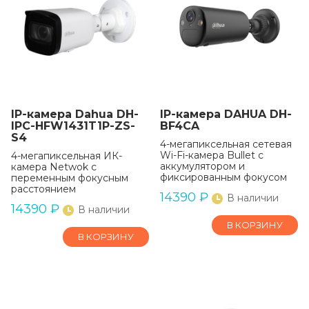
IP-камера Dahua DH-
IP-камера DAHUA DH-
IPC-HFW1431T1P-ZS-
BF4CA
S4
4-мегапиксельная сетевая
Wi-Fi-камера Bullet с
4-мегапиксельная ИК-
аккумулятором и
камера Netwok с
фиксированным фокусом
переменным фокусным
расстоянием
14390
₽
В наличии
14390
₽
В наличии
В КОРЗИНУ
В КОРЗИНУ