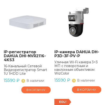
IP-регистратор
IP-камера DAHUA DH-
DAHUA DHI-NVR2116-
P3D-3F-PV-P
4KS3
Уличная Wi-Fi камера 3+3
МП с поворотным и
16-Канальный Сетевой
наклонным объективом
Видеорегистратор Smart
WizColor
1U 1HDD Lite
15590
₽
15590
₽
В наличии
В наличии
В КОРЗИНУ
В КОРЗИНУ
EOL!