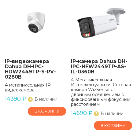
IP-видеокамера
IP-камера Dahua DH-
Dahua DH-IPC-
IPC-HFW2449TP-AS-
HDW2449TP-S-PV-
IL-0360B
0280B
4-Мегапиксельная
Интеллектуальная Сетевая
4-мегапиксельная IP-
камера WizSense с
видеокамера
двойным освещением с
14390
₽
В наличии
фиксированным фокусным
расстоянием
В КОРЗИНУ
14690
₽
В наличии
В КОРЗИНУ