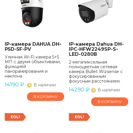
IP-камера DAHUA DH-
IP-камера Dahua DH-
P5D-5F-PV
IPC-HFW2249SP-S-
LED-0280B
Уличная Wi-Fi камера 5+5
МП с двумя объективами,
2-мегапиксельная
функцией
полноцветная сетевая
панорамирования и
камера Bullet Wizsense с
наклона
фокусированным
фокусным расстоянием.
14190
₽
В наличии
14290
₽
В наличии
В КОРЗИНУ
В КОРЗИНУ
EOL!
EOL!