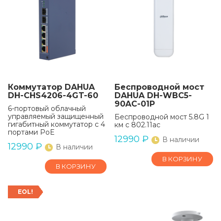
Коммутатор DAHUA
Беспроводной мост
DH-CHS4206-4GT-60
DAHUA DH-WBC5-
90AC-01P
6-портовый облачный
управляемый защищенный
Беспроводной мост 5.8G 1
гигабитный коммутатор с 4
км с 802.11ac
портами PoE
12990
₽
В наличии
12990
₽
В наличии
В КОРЗИНУ
В КОРЗИНУ
EOL!