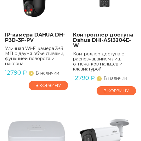
IP-камера DAHUA DH-
Контроллер доступа
P3D-3F-PV
Dahua DHI-ASI3204E-
W
Уличная Wi-Fi камера 3+3
МП с двумя объективами,
Контроллер доступа с
функцией поворота и
распознаванием лиц,
наклона
отпечатков пальцев и
клавиатурой
12790
₽
В наличии
12790
₽
В наличии
В КОРЗИНУ
В КОРЗИНУ