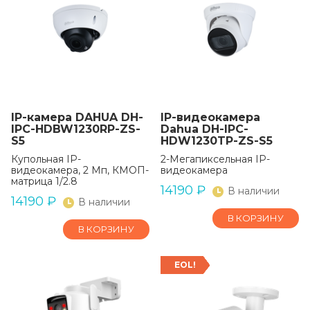
IP-камера DAHUA DH-
IP-видеокамера
IPC-HDBW1230RP-ZS-
Dahua DH-IPC-
S5
HDW1230TP-ZS-S5
Купольная IP-
2-Мегапиксельная IP-
видеокамера, 2 Мп, КМОП-
видеокамера
матрица 1/2.8
14190
₽
В наличии
14190
₽
В наличии
В КОРЗИНУ
В КОРЗИНУ
EOL!