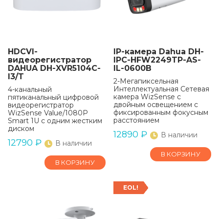
HDCVI-
IP-камера Dahua DH-
видеорегистратор
IPC-HFW2249TP-AS-
DAHUA DH-XVR5104C-
IL-0600B
I3/T
2-Мегапиксельная
Интеллектуальная Сетевая
4-канальный
камера WizSense с
пятиканальный цифровой
двойным освещением с
видеорегистратор
фиксированным фокусным
WizSense Value/1080P
расстоянием
Smart 1U с одним жестким
диском
12890
₽
В наличии
12790
₽
В наличии
В КОРЗИНУ
В КОРЗИНУ
EOL!