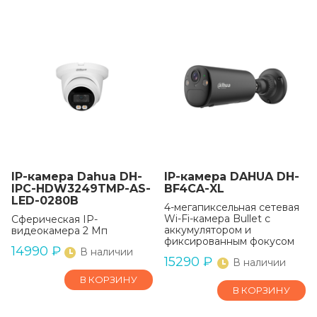
IP-камера Dahua DH-
IP-камера DAHUA DH-
IPC-HDW3249TMP-AS-
BF4CA-XL
LED-0280B
4-мегапиксельная сетевая
Wi-Fi-камера Bullet с
Сферическая IP-
аккумулятором и
видеокамера 2 Мп
фиксированным фокусом
14990
₽
В наличии
15290
₽
В наличии
В КОРЗИНУ
В КОРЗИНУ