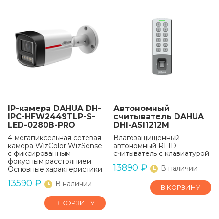
IP-камера DAHUA DH-
Автономный
IPC-HFW2449TLP-S-
считыватель DAHUA
LED-0280B-PRO
DHI-ASI1212M
4-мегапиксельная сетевая
Влагозащищенный
камера WizColor WizSense
автономный RFID-
с фиксированным
считыватель с клавиатурой
фокусным расстоянием
13890
₽
В наличии
Основные характеристики
13590
₽
В наличии
В КОРЗИНУ
В КОРЗИНУ