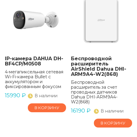
IP-камера DAHUA DH-
Беспроводной
BF4CP/M0508
расширитель
AirShield Dahua DHI-
4-мегапиксельная сетевая
ARM9A4-W2(868)
Wi-Fi-камера Bullet с
аккумулятором и
Беспроводной
фиксированным фокусом
расширитель за счет
проводных датчиков
15990
₽
В наличии
Dahua DHI-ARM9A4-
W2(868)
В КОРЗИНУ
16190
₽
В наличии
В КОРЗИНУ