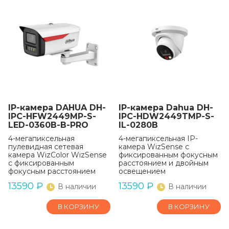
IP-камера DAHUA DH-
IP-камера Dahua DH-
IPC-HFW2449MP-S-
IPC-HDW2449TMP-S-
LED-0360B-B-PRO
IL-0280B
4-мегапиксельная
4-мегапиксельная IP-
пулевидная сетевая
камера WizSense с
камера WizColor WizSense
фиксированным фокусным
с фиксированным
расстоянием и двойным
фокусным расстоянием
освещением
13590
₽
13590
₽
В наличии
В наличии
В КОРЗИНУ
В КОРЗИНУ