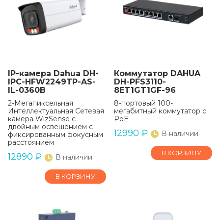
IP-камера Dahua DH-
Коммутатор DAHUA
IPC-HFW2249TP-AS-
DH-PFS3110-
IL-0360B
8ET1GT1GF-96
2-Мегапиксельная
8-портовый 100-
Интеллектуальная Сетевая
мегабитный коммутатор с
камера WizSense с
PoE
двойным освещением с
12990
₽
В наличии
фиксированным фокусным
расстоянием
В КОРЗИНУ
12890
₽
В наличии
В КОРЗИНУ