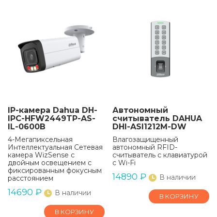
IP-камера Dahua DH-
Автономный
IPC-HFW2449TP-AS-
считыватель DAHUA
IL-0600B
DHI-ASI1212M-DW
4-Мегапиксельная
Влагозащищенный
Интеллектуальная Сетевая
автономный RFID-
камера WizSense с
считыватель с клавиатурой
двойным освещением с
c Wi-Fi
фиксированным фокусным
14890
₽
В наличии
расстоянием
14690
₽
В наличии
В КОРЗИНУ
В КОРЗИНУ