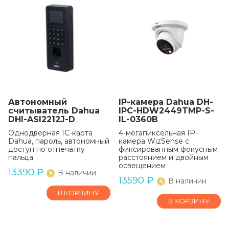
Автономный
IP-камера Dahua DH-
считыватель Dahua
IPC-HDW2449TMP-S-
DHI-ASI2212J-D
IL-0360B
Однодверная IC-карта
4-мегапиксельная IP-
Dahua, пароль, автономный
камера WizSense с
доступ по отпечатку
фиксированным фокусным
пальца
расстоянием и двойным
освещением
13390
₽
В наличии
13590
₽
В наличии
В КОРЗИНУ
В КОРЗИНУ