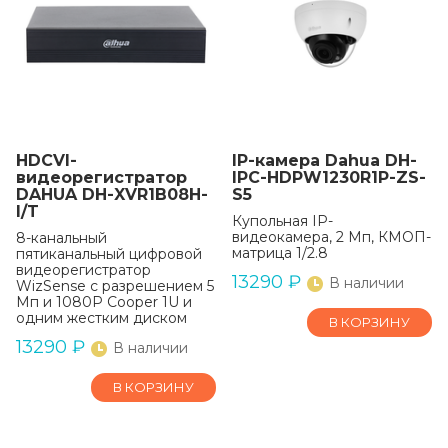
HDCVI-
IP-камера Dahua DH-
видеорегистратор
IPC-HDPW1230R1P-ZS-
DAHUA DH-XVR1B08H-
S5
I/T
Купольная IP-
видеокамера, 2 Мп, КМОП-
8-канальный
матрица 1/2.8
пятиканальный цифровой
видеорегистратор
13290
₽
В наличии
WizSense с разрешением 5
Мп и 1080P Cooper 1U и
одним жестким диском
В КОРЗИНУ
13290
₽
В наличии
В КОРЗИНУ