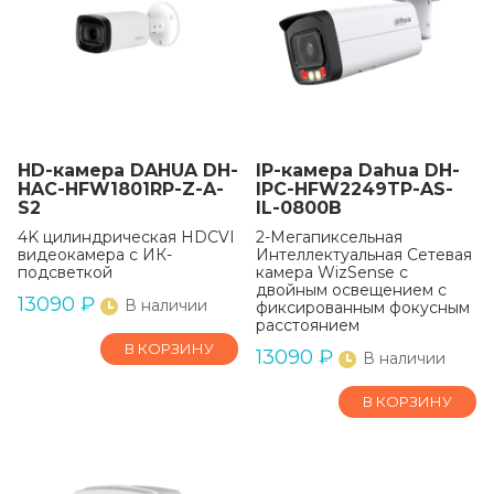
HD-камера DAHUA DH-
IP-камера Dahua DH-
HAC-HFW1801RP-Z-A-
IPC-HFW2249TP-AS-
S2
IL-0800B
4K цилиндрическая HDCVI
2-Мегапиксельная
видеокамера с ИК-
Интеллектуальная Сетевая
подсветкой
камера WizSense с
двойным освещением с
13090
₽
В наличии
фиксированным фокусным
расстоянием
В КОРЗИНУ
13090
₽
В наличии
В КОРЗИНУ