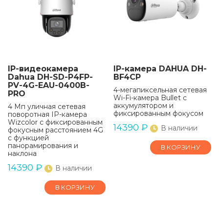
IP-видеокамера
IP-камера DAHUA DH-
Dahua DH-SD-P4FP-
BF4CP
PV-4G-EAU-0400B-
4-мегапиксельная сетевая
PRO
Wi-Fi-камера Bullet с
аккумулятором и
4 Мп уличная сетевая
фиксированным фокусом
поворотная IP-камера
Wizcolor с фиксированным
14390
₽
В наличии
фокусным расстоянием 4G
с функцией
панорамирования и
В КОРЗИНУ
наклона
14390
₽
В наличии
В КОРЗИНУ