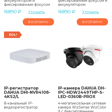
аккумулятором и
фиксированным фокусом и
фиксированным фокусом
аккумулятором
16890
₽
16890
₽
Уточнить
Уточнить
В КОРЗИНУ
В КОРЗИНУ
EOL!
IP-регистратор
IP-камера DAHUA DH-
DAHUA DHI-NVR4108-
IPC-HDW2449THP-S-
4KS2/L
LED-0360B-PROX
8-канальный IP-
4-мегапиксельная сетевая
видеорегистратор
камера WizSense WizColor
X с фиксированным