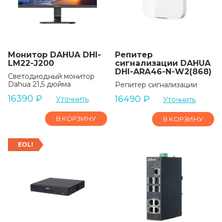
Монитор DAHUA DHI-
Репитер
LM22-J200
сигнализации DAHUA
DHI-ARA46-N-W2(868)
Светодиодный монитор
Dahua 21,5 дюйма
Репитер сигнализации
16390
₽
16490
₽
Уточнить
Уточнить
В КОРЗИНУ
В КОРЗИНУ
EOL!