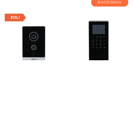
В КОРЗИНУ
EOL!
Вызывная панель
Контроллер доступа
Dahua DHI-VTO2211G-
с распознаванием
WP
лиц Dahua DHI-
ASI2201H-DW
Вызывная панель IP-
видеодомофона
Контроллер доступа с
распознаванием лиц
18290
₽
Уточнить
18490
₽
Уточнить
В КОРЗИНУ
В КОРЗИНУ