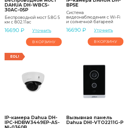
Беспроводной мост
IP-камера DAHUA DH-
DAHUA DH-WBC5-
BP5E
30AC-05P
Система
видеонаблюдения с Wi-Fi
Беспроводной мост 5.8G 5
и солнечной батареей
км с 802.11ac
16690
₽
16690
₽
Уточнить
Уточнить
В КОРЗИНУ
В КОРЗИНУ
EOL!
IP-камера Dahua DH-
Вызывная панель
IPC-HDBW3449EP-AS-
Dahua DHI-VTO2211G-P
NI-0360B