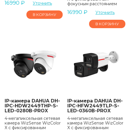
16990
₽
Уточнить
фокусным расстоянием
16990
₽
Уточнить
В КОРЗИНУ
В КОРЗИНУ
IP-камера DAHUA DH-
IP-камера DAHUA DH-
IPC-HDW2449THP-S-
IPC-HFW2449TLP-S-
LED-0280B-PROX
LED-0360B-PROX
4-мегапиксельная сетевая
4-мегапиксельная сетевая
камера WizSense WizColor
камера WizSense WizColor
X с фиксированным
X с фиксированным