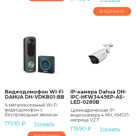
В КОРЗИНУ
Видеодомофон Wi-Fi
IP-камера Dahua DH-
DAHUA DH-VDKB01-BB
IPC-HFW3449EP-AS-
LED-0280B
4-мегапиксельный Wi-Fi
видеодомофон с
Цилиндрическая IP-
беспроводным звонком
видеокамера 4 Мп, КМОП-
матрица 1/2.7
17590
₽
Уточнить
17690
₽
Уточнить
В КОРЗИНУ