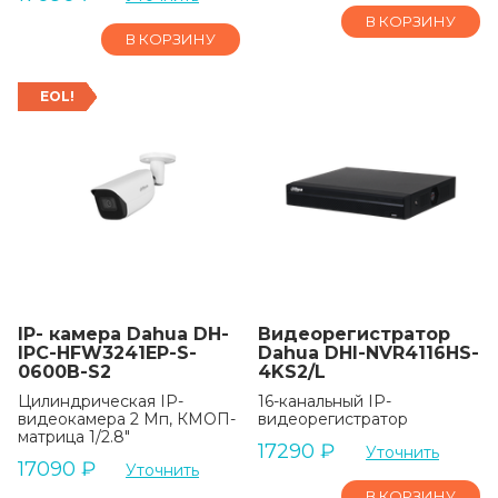
В КОРЗИНУ
В КОРЗИНУ
EOL!
IP- камера Dahua DH-
Видеорегистратор
IPC-HFW3241EP-S-
Dahua DHI-NVR4116HS-
0600B-S2
4KS2/L
Цилиндрическая IP-
16-канальный IP-
видеокамера 2 Мп, КМОП-
видеорегистратор
матрица 1/2.8"
17290
₽
Уточнить
17090
₽
Уточнить
В КОРЗИНУ