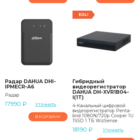
EOL!
Радар DAHUA DHI-
Гибридный
IPMECR-A6
видеорегистратор
DAHUA DH-XVR1B04-
Радар
I(1T)
17990
₽
Уточнить
4-Канальный цифровой
видеорегистратор Penta-
brid 1080N/720p Cooper 1U
В КОРЗИНУ
1SSD 1 ТБ WizSense
18190
₽
Уточнить