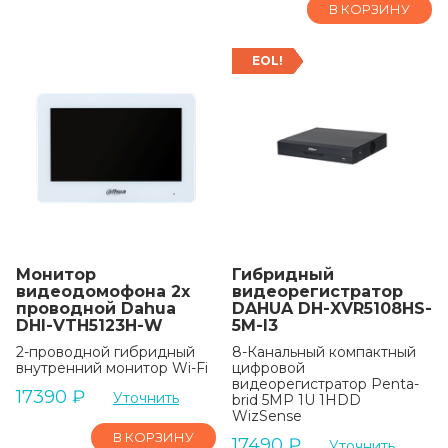
В КОРЗИНУ
EOL!
Монитор
Гибридный
видеодомофона 2х
видеорегистратор
проводной Dahua
DAHUA DH-XVR5108HS-
DHI-VTH5123H-W
5M-I3
2-проводной гибридный
8-Канальный компактный
внутренний монитор Wi-Fi
цифровой
видеорегистратор Penta-
17390
₽
Уточнить
brid 5MP 1U 1HDD
WizSense
В КОРЗИНУ
17490
₽
Уточнить