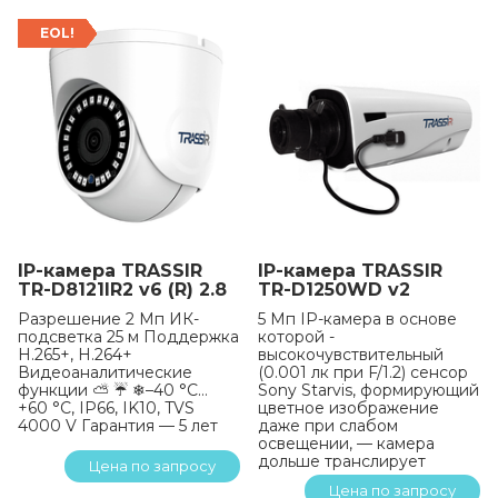
EOL!
IP-камера TRASSIR
IP-камера TRASSIR
TR-D8121IR2 v6 (R) 2.8
TR-D1250WD v2
Разрешение 2 Мп ИК-
5 Мп IP-камера в основе
подсветка 25 м Поддержка
которой -
H.265+, H.264+
высокочувствительный
Видеоаналитические
(0.001 лк при F/1.2) сенсор
функции ⛅ ☔ ❄–40 °C…
Sony Starvis, формирующий
+60 °C, IP66, IK10, TVS
цветное изображение
4000 V Гарантия — 5 лет
даже при слабом
освещении, — камера
дольше транслирует
Цена по запросу
информативное цветное
Цена по запросу
видео.