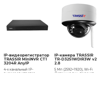
IP-видеорегистратор
IP-камера TRASSIR
TRASSIR MiniNVR СТ1
TR-D3251WDIR3W v2
3204R AnyIP
2.8
4-х канальный IP-
5 Мп (2592×1920), Wi-Fi
видеорегистратор
Детекция лиц, подсчет
людей Обнаружение
праздношатания WDR 120
Цена по запросу
дБ, 3D DNR, BLC, ROI,
Defog –40 °C… +60 °C, IP66,
IK10, TVS 4000 V
Цена по запросу