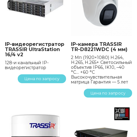
IP-видеорегистратор
IP-камера TRASSIR
TRASSIR UltraStation
TR-D8221WDC (4 мм)
16/4 v2
2 Мп (1920×1080) H.264,
H.265, H.265+ Светосильный
128-и канальный IP-
объектив IP66, IK10, –40
видеорегистратор
°C… +60 °C
Высокочувствительная
Цена по запросу
матрица Гарантия — 5 лет
Цена по запросу