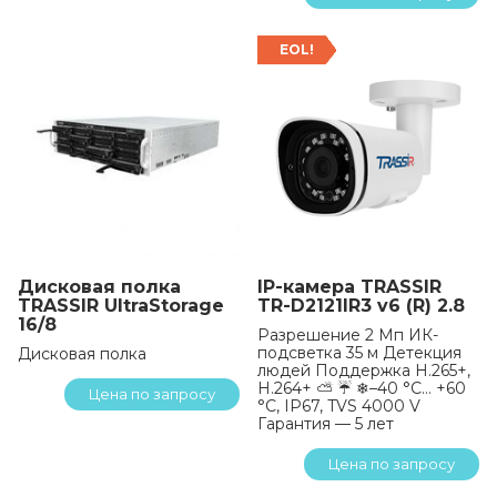
EOL!
Дисковая полка
IP-камера TRASSIR
TRASSIR UltraStorage
TR-D2121IR3 v6 (R) 2.8
16/8
Разрешение 2 Мп ИК-
подсветка 35 м Детекция
Дисковая полка
людей Поддержка H.265+,
H.264+ ⛅ ☔ ❄–40 °C… +60
Цена по запросу
°C, IP67, TVS 4000 V
Гарантия — 5 лет
Цена по запросу