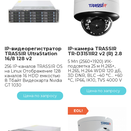
IP-видеорегистратор
IP-камера TRASSIR
TRASSIR UltraStation
TR-D3151IR2 v2 (R) 2.8
16/8 128 v2
5 Мп (2560×1920) ИК-
подсветка 25 м H.265+,
256 IP-каналов TRASSIR OS
H.265, H.264 WDR 120 дБ,
на Linux Отображение 128
3D DNR, BLC –40 °C… +60
каналов 16 HDD емкостью
°C, IP66, IK10, TVS 4000 V
8 Тбайт Видеокарта Nvidia
GT 1030
Цена по запросу
Цена по запросу
EOL!