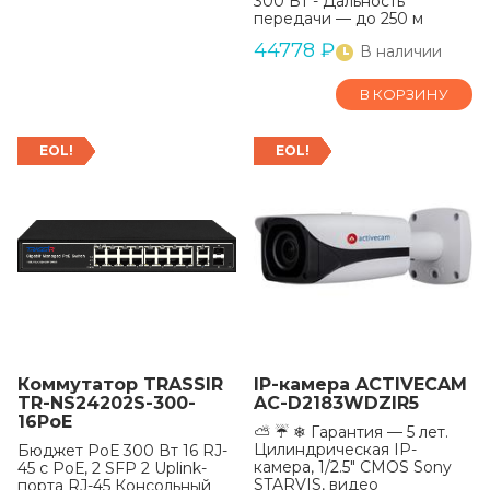
300 Вт - Дальность
передачи — до 250 м
44778
₽
В наличии
В КОРЗИНУ
EOL!
EOL!
Коммутатор TRASSIR
IP-камера ACTIVECAM
TR-NS24202S-300-
AC-D2183WDZIR5
16PoE
⛅ ☔ ❄ Гарантия — 5 лет.
Цилиндрическая IP-
Бюджет РоЕ 300 Вт 16 RJ-
камера, 1/2.5" CMOS Sony
45 с РоЕ, 2 SFP 2 Uplink-
STARVIS, видео
порта RJ-45 Консольный