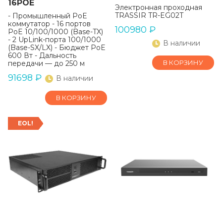
16POE
Электронная проходная
TRASSIR TR-EG02T
- Промышленный PoE
коммутатор - 16 портов
100980
₽
PoE 10/100/1000 (Base-TX)
- 2 UpLink-порта 100/1000
В наличии
(Base-SX/LX) - Бюджет PoE
600 Вт - Дальность
В КОРЗИНУ
передачи — до 250 м
91698
₽
В наличии
В КОРЗИНУ
EOL!