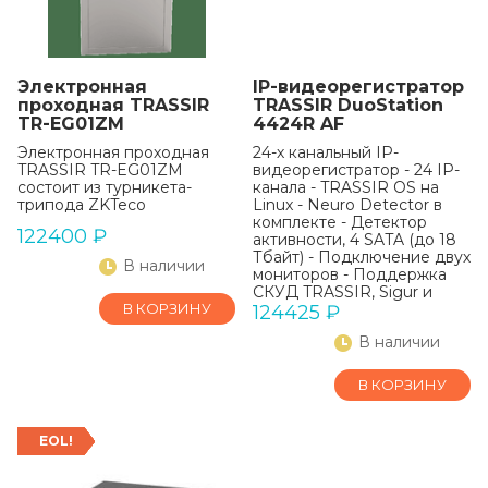
Электронная
IP-видеорегистратор
проходная TRASSIR
TRASSIR DuoStation
TR-EG01ZM
4424R AF
Электронная проходная
24-х канальный IP-
TRASSIR TR-EG01ZM
видеорегистратор - 24 IP-
состоит из турникета-
канала - TRASSIR OS на
трипода ZKTeco
Linux - Neuro Detector в
комплекте - Детектор
122400
₽
активности, 4 SATA (до 18
Тбайт) - Подключение двух
В наличии
мониторов - Поддержка
СКУД TRASSIR, Sigur и
В КОРЗИНУ
«Орион»
124425
₽
В наличии
В КОРЗИНУ
EOL!