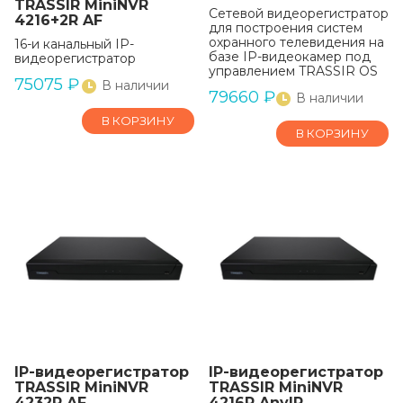
TRASSIR MiniNVR
Сетевой видеорегистратор
4216+2R AF
для построения систем
охранного телевидения на
16-и канальный IP-
базе IP-видеокамер под
видеорегистратор
управлением TRASSIR OS
75075
₽
В наличии
79660
₽
В наличии
В КОРЗИНУ
В КОРЗИНУ
IP-видеорегистратор
IP-видеорегистратор
TRASSIR MiniNVR
TRASSIR MiniNVR
4232R AF
4216R AnyIP