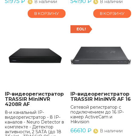
51975
₽
54190
₽
В наличии
В наличии
В КОРЗИНУ
В КОРЗИНУ
EOL!
IP-видеорегистратор
IP-видеорегистратор
TRASSIR MiniNVR
TRASSIR MiniNVR AF 16
4208R AF
Сетевой регистратор с
подключением до 16 IP-
8-и канальный IP-
камер ActiveCam и
видеорегистратор - 8 IP-
Hikvision
каналов - Neuro Detector в
комплекте - Детектор
66610
₽
В наличии
активности, 2 SATA (до 18