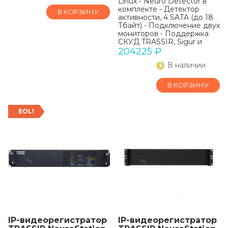
Linux - Neuro Detector в
комплекте - Детектор
В КОРЗИНУ
активности, 4 SATA (до 18
Тбайт) - Подключение двух
мониторов - Поддержка
СКУД TRASSIR, Sigur и
«Орион»
204225
₽
В наличии
В КОРЗИНУ
EOL!
IP-видеорегистратор
IP-видеорегистратор