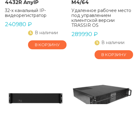
4432R AnyIP
M4/64
32-х канальный IP-
Удаленное рабочее место
видеорегистратор
под управлением
клиентской версии
240980
₽
TRASSIR OS
В наличии
289990
₽
В наличии
В КОРЗИНУ
В КОРЗИНУ
Нейросетевой IP-
Удаленное рабочее