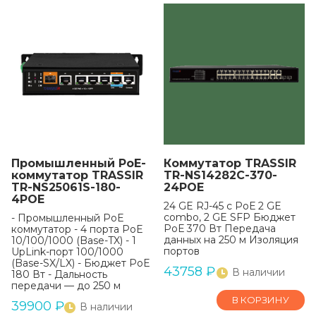
Промышленный РоЕ-
Коммутатор TRASSIR
коммутатор TRASSIR
TR-NS14282С-370-
TR-NS25061S-180-
24POE
4POE
24 GE RJ-45 с РоЕ 2 GE
combo, 2 GE SFP Бюджет
- Промышленный PoE
РоЕ 370 Вт Передача
коммутатор - 4 порта PoE
данных на 250 м Изоляция
10/100/1000 (Base-TX) - 1
портов
UpLink-порт 100/1000
(Base-SX/LX) - Бюджет PoE
43758
₽
В наличии
180 Вт - Дальность
передачи — до 250 м
В КОРЗИНУ
39900
₽
В наличии