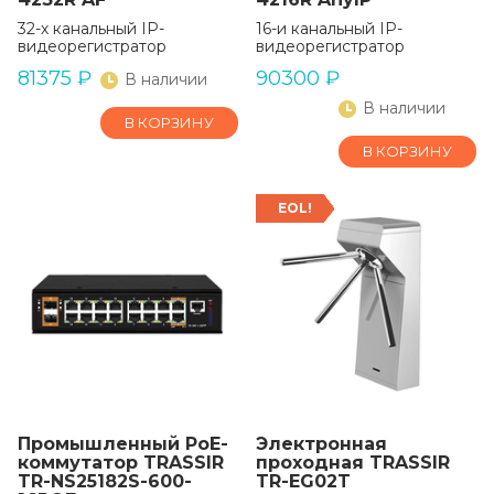
32-х канальный IP-
16-и канальный IP-
видеорегистратор
видеорегистратор
81375
₽
90300
₽
В наличии
В наличии
В КОРЗИНУ
В КОРЗИНУ
EOL!
Промышленный РоЕ-
Электронная
коммутатор TRASSIR
проходная TRASSIR
TR-NS25182S-600-
TR-EG02T