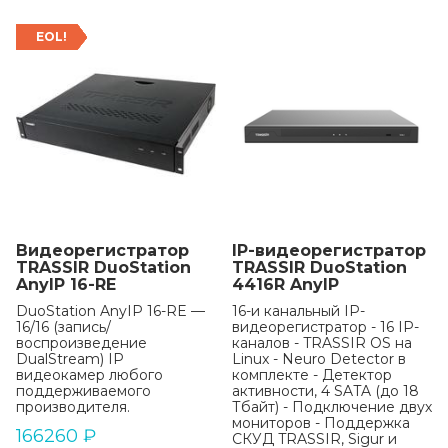
EOL!
Видеорегистратор
IP-видеорегистратор
TRASSIR DuoStation
TRASSIR DuoStation
AnyIP 16-RE
4416R AnyIP
DuoStation AnyIP 16-RE —
16-и канальный IP-
16/16 (запись/
видеорегистратор - 16 IP-
воспроизведение
каналов - TRASSIR OS на
DualStream) IP
Linux - Neuro Detector в
видеокамер любого
комплекте - Детектор
поддерживаемого
активности, 4 SATA (до 18
производителя.
Тбайт) - Подключение двух
мониторов - Поддержка
166260
₽
СКУД TRASSIR, Sigur и