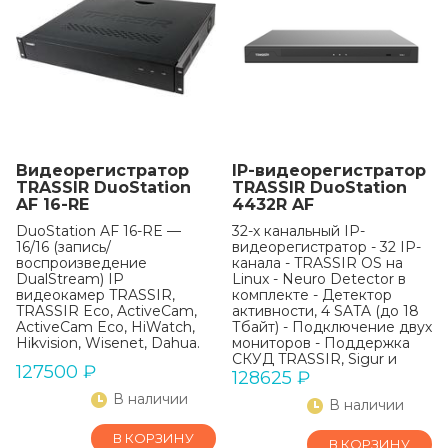
Видеорегистратор
IP-видеорегистратор
TRASSIR DuoStation
TRASSIR DuoStation
AF 16-RE
4432R AF
DuoStation AF 16-RE —
32-х канальный IP-
16/16 (запись/
видеорегистратор - 32 IP-
воспроизведение
канала - TRASSIR OS на
DualStream) IP
Linux - Neuro Detector в
видеокамер TRASSIR,
комплекте - Детектор
TRASSIR Eco, ActiveCam,
активности, 4 SATA (до 18
ActiveCam Eco, HiWatch,
Тбайт) - Подключение двух
Hikvision, Wisenet, Dahua.
мониторов - Поддержка
СКУД TRASSIR, Sigur и
127500
₽
«Орион»
128625
₽
В наличии
В наличии
В КОРЗИНУ
В КОРЗИНУ