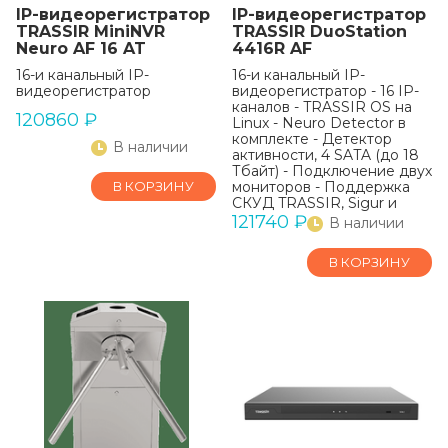
IP-видеорегистратор
IP-видеорегистратор
TRASSIR MiniNVR
TRASSIR DuoStation
Neuro AF 16 AT
4416R AF
16-и канальный IP-
16-и канальный IP-
видеорегистратор
видеорегистратор - 16 IP-
каналов - TRASSIR OS на
120860
₽
Linux - Neuro Detector в
комплекте - Детектор
В наличии
активности, 4 SATA (до 18
Тбайт) - Подключение двух
В КОРЗИНУ
мониторов - Поддержка
СКУД TRASSIR, Sigur и
«Орион»
121740
₽
В наличии
В КОРЗИНУ