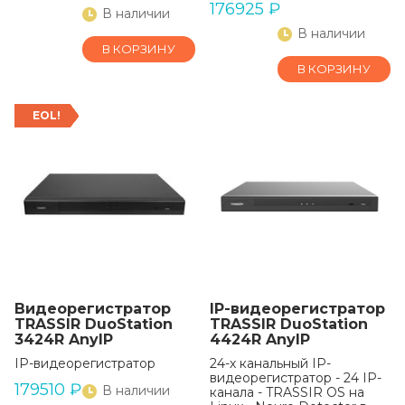
«Орион»
176925
₽
В наличии
В наличии
В КОРЗИНУ
В КОРЗИНУ
EOL!
Видеорегистратор
IP-видеорегистратор
TRASSIR DuoStation
TRASSIR DuoStation
3424R AnyIP
4424R AnyIP
IP-видеорегистратор
24-х канальный IP-
видеорегистратор - 24 IP-
179510
₽
В наличии
канала - TRASSIR OS на