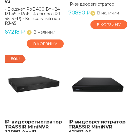
v2
IP-видеорегистратор
- Бюджет РоЕ 400 Вт - 24
70890
₽
В наличии
RJ-45 с РоЕ - 4 combo (RJ-
45, SFP) - Консольный порт
RJ-45
В КОРЗИНУ
67218
₽
В наличии
В КОРЗИНУ
EOL!
IP-видеорегистратор
IP-видеорегистратор
TRASSIR MiniNVR
TRASSIR MiniNVR
3209R AnyIP
4216R AF