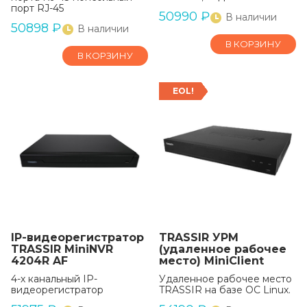
порт RJ-45
50990
₽
В наличии
50898
₽
В наличии
В КОРЗИНУ
В КОРЗИНУ
EOL!
IP-видеорегистратор
TRASSIR УРМ
TRASSIR MiniNVR
(удаленное рабочее
4204R AF
место) MiniClient
4-х канальный IP-
Удаленное рабочее место
видеорегистратор
TRASSIR на базе OС Linux.