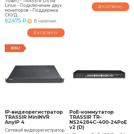
Тбайт) - TRASSIR OS на
Linux - Подключение двух
В КОРЗИНУ
мониторов - Поддержка
СКУД …
62475
₽
В наличии
В КОРЗИНУ
EOL!
IP-видеорегистратор
РоЕ-коммутатор
TRASSIR MiniNVR
TRASSIR TR-
AnyIP 4
NS24284C-400-24PoE
v2 (D)
Сетевой видеорегистратор