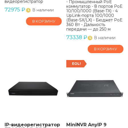
видеорегистратор
- Промышленный PoE
коммутатор - 8 портов PoE
72975
₽
В наличии
10/100/1000 (Base-TX) - 4
UpLink-порта 100/1000
(Base-SX/LX) - Бюджет PoE
В КОРЗИНУ
360 Вт - Дальность
передачи — до 250 м
73338
₽
В наличии
В КОРЗИНУ
EOL!
IP-видеорегистратор
MiniNVR AnyIP 9