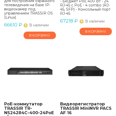
для построения охранного
- Бюджет РоЕ 400 Вт - 24
телевидения на базе IP-
RJ-45 с РоЕ - 4 combo (RJ-
видеокамер под
45, SFP) - Консольный порт
управлением TRASSIR OS
RJ-45
(Linux)
67218
₽
В наличии
66610
₽
В наличии
В КОРЗИНУ
В КОРЗИНУ
РоЕ-коммутатор
Видеорегистратор
TRASSIR TR-
TRASSIR MiniNVR PACS
NS24284C-400-24PoE
AF 16