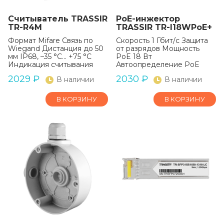
Считыватель TRASSIR
PoE-инжектор
TR-R4M
TRASSIR TR-I18WPoE+
Формат Mifare Связь по
Скорость 1 Гбит/c Защита
Wiegand Дистанция до 50
от разрядов Мощность
мм IP68, –35 °C… +75 °C
PoE 18 Вт
Индикация считывания
Автоопределение PoE
2029
₽
2030
₽
В наличии
В наличии
В КОРЗИНУ
В КОРЗИНУ