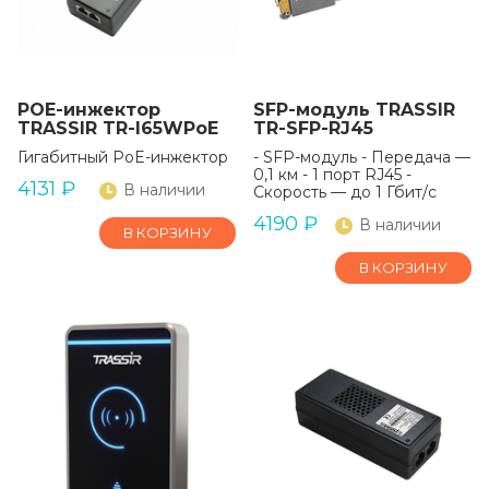
POE-инжектор
SFP-модуль TRASSIR
TRASSIR TR-I65WPoE
TR-SFP-RJ45
Гигабитный PoE-инжектор
- SFP-модуль - Передача —
0,1 км - 1 порт RJ45 -
4131
₽
В наличии
Скорость — до 1 Гбит/с
4190
₽
В наличии
В КОРЗИНУ
В КОРЗИНУ