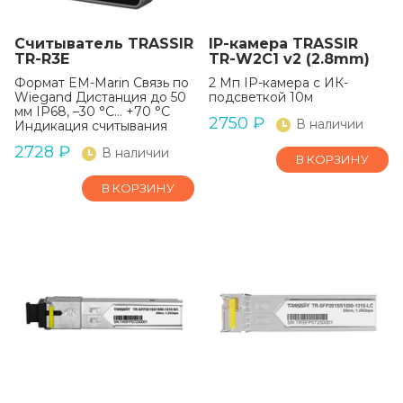
Считыватель TRASSIR
IP-камера TRASSIR
TR-R3E
TR-W2C1 v2 (2.8mm)
Формат EM-Marin Связь по
2 Мп IP-камера с ИК-
Wiegand Дистанция до 50
подсветкой 10м
мм IP68, –30 °C… +70 °C
2750
₽
В наличии
Индикация считывания
2728
₽
В наличии
В КОРЗИНУ
В КОРЗИНУ