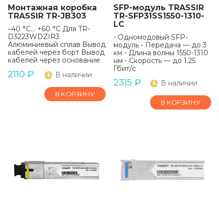
Монтажная коробка
SFP-модуль TRASSIR
TRASSIR TR-JB303
TR-SFP31SS1550-1310-
LC
–40 °C… +60 °C Для TR-
D3223WDZIR3
- Одномодовый SFP-
Алюминиевый сплав Вывод
модуль - Передача — до 3
кабелей через борт Вывод
км - Длина волны 1550-1310
кабелей через основание
нм - Скорость — до 1.25
Гбит/с
2110
₽
В наличии
2315
₽
В наличии
В КОРЗИНУ
В КОРЗИНУ