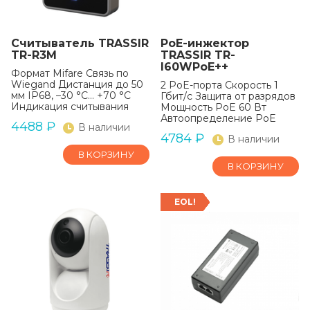
Считыватель TRASSIR
PoE-инжектор
TR-R3M
TRASSIR TR-
I60WPoE++
Формат Mifare Связь по
Wiegand Дистанция до 50
2 PoE-порта Скорость 1
мм IP68, –30 °C… +70 °C
Гбит/c Защита от разрядов
Индикация считывания
Мощность PoE 60 Вт
Автоопределение PoE
4488
₽
В наличии
4784
₽
В наличии
В КОРЗИНУ
В КОРЗИНУ
EOL!