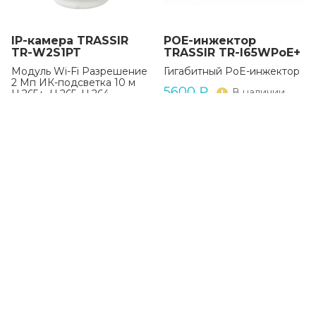
IP-камера TRASSIR
POE-инжектор
TR-W2S1PT
TRASSIR TR-I65WPoE+
Модуль Wi-Fi Разрешение
Гигабитный PoE-инжектор
2 Мп ИК-подсветка 10 м
5600
₽
В наличии
H.265+, H.265, H.264
5090
₽
В наличии
В КОРЗИНУ
В КОРЗИНУ