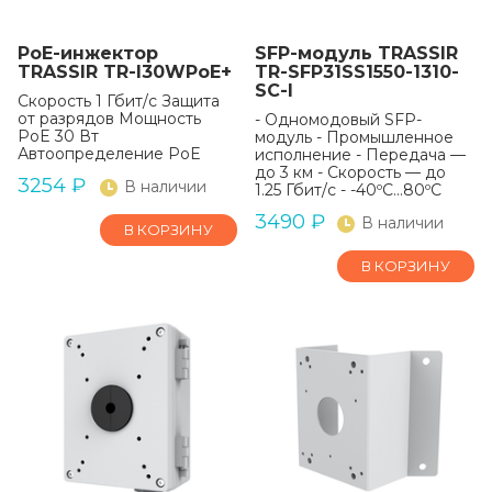
PoE-инжектор
SFP-модуль TRASSIR
TRASSIR TR-I30WPoE+
TR-SFP31SS1550-1310-
SC-I
Скорость 1 Гбит/c Защита
от разрядов Мощность
- Одномодовый SFP-
PoE 30 Вт
модуль - Промышленное
Автоопределение PoE
исполнение - Передача —
до 3 км - Скорость — до
3254
₽
В наличии
1.25 Гбит/с - -40ºС...80ºС
3490
₽
В наличии
В КОРЗИНУ
В КОРЗИНУ