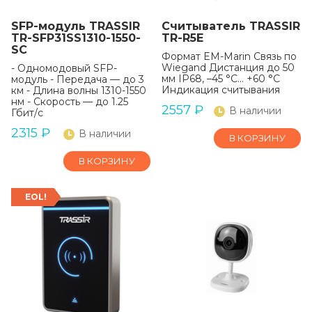
SFP-модуль TRASSIR
Считыватель TRASSIR
TR-SFP31SS1310-1550-
TR-R5E
SC
Формат EM-Marin Связь по
Wiegand Дистанция до 50
- Одномодовый SFP-
мм IP68, –45 °C… +60 °C
модуль - Передача — до 3
Индикация считывания
км - Длина волны 1310-1550
нм - Скорость — до 1.25
2557
₽
В наличии
Гбит/с
2315
₽
В наличии
В КОРЗИНУ
В КОРЗИНУ
EOL!