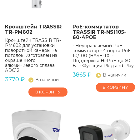
Кронштейн TRASSIR
РоЕ-коммутатор
TR-PM602
TRASSIR TR-NS1105-
60-4POE
Кронштейн TRASSIR TR-
PM602 для установки
- Неуправляемый PoE
поворотной камеры на
коммутатор - 4 порта PoE
потолок, изготовлен из
10/100 (BASE-TX) -
окрашенного
Поддержка Hi-PoE до 60
алюминиевого сплава
Вт - Функция Plug and Play
ADC12
3865
₽
В наличии
3770
₽
В наличии
В КОРЗИНУ
В КОРЗИНУ