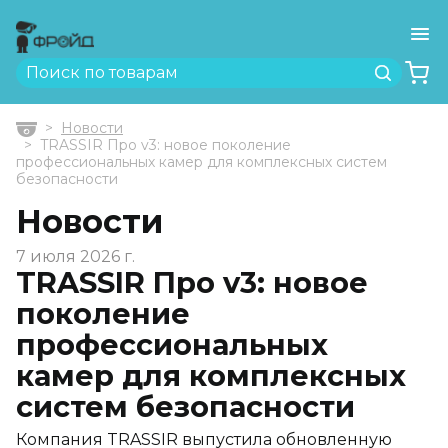
Ме
Найти
Новости
Главная
TRASSIR Про v3: новое поколение
профессиональных камер для комплексных систем
безопасности
Новости
7 июля 2026 г.
TRASSIR Про v3: новое
поколение
профессиональных
камер для комплексных
систем безопасности
Компания TRASSIR выпустила обновленную