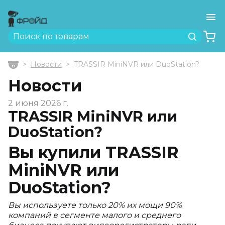
Ме
Найти
Новости
TRASSIR MiniNVR или DuoStation?
Главная
Новости
2 июня 2026 г.
TRASSIR MiniNVR или
DuoStation?
Вы купили TRASSIR
MiniNVR или
DuoStation?
Вы используете только 20% их мощи 90%
компаний в сегменте малого и среднего