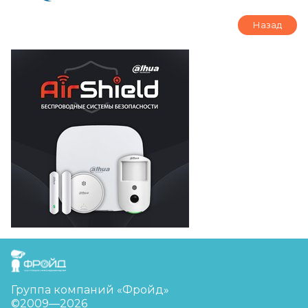
Назад
FreudGroup
Группа компаний «Фройд»
©2009—2026