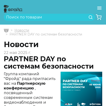
Ме
Найти
Новости
Главная
PARTNER DAY по системам безопасности
Новости
22 мая 2025 г.
PARTNER DAY по
системам безопасности
Группа компаний
"Фройд" рада пригласить
вас на
Партнерскую
конференцию
,
посвященный
современным системам
видеонаблюдения и