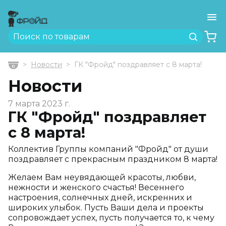
Ме
Найти
Новости
ГК "Фройд" поздравляет с 8 марта!
Главная
Новости
7 марта 2023 г.
ГК "Фройд" поздравляет
с 8 марта!
Коллектив Группы компаний "Фройд" от души
поздравляет с прекрасным праздником 8 марта!
Желаем Вам неувядающей красоты, любви,
нежности и женского счастья! Весеннего
настроения, солнечных дней, искренних и
широких улыбок. Пусть Ваши дела и проекты
сопровождает успех, пусть получается то, к чему