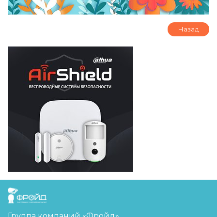
Назад
FreudGroup
Группа компаний «Фройд»