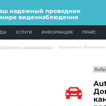
аш надежный проводник
 мире видеонаблюдения
НДЫ
УСЛУГИ
ИНФОРМАЦИЯ
ПРАЙС
еспечение и видеоаналитика
Программное обеспечение
Aut
До
ка