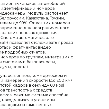
рационных знаков автомобилей
й идентификации номеров
видеокамеры. Модуль распознает
елоруссии, Казахстана, Грузии,
ателем до 99%. Фиксация номеров
новременно для неограниченного
скольких полосах движения,
Система автоматического
SIR позволяет отслеживать проезд
тах и фрагментах видео.
е подробных отчетов,
омеров по группам, интеграция с
 системами безопасности,
умы, ворота).
ударственном, коммерческом и
и измерения скорости (до 200 км/
тотой кадров в секунду 60 Fps)
ов транспортных средств
ческом режиме система способна
 находящихся в угоне или
 складских и таможенных