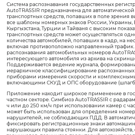
Система распознавания государственных регист
AutoTRASSIR предназначена для автоматическо
транспортных средств, попавших в поле зрения 
все шаблоны номерных знаков России, Украины, Б
Кыргызстана, Турции и Тайваня с высоким показ
транспортных средств может осуществляться од
количества автомобилей, попавших в кадр, на не
включая противоположно направленный трафик. 
распознавания автомобильных номеров AutoTRAS
интересующего автомобиля из архива на скриншо
Поддерживается ведение журнала, формировани
иерархичное классифицирование распознанных н
приборами измерения скорости и комплексными
включающими СКУД и ОПС оборудование (шлагба
Приложение находит широкое применение в гос
частном секторе. Симбиоз AutoTRASSIR с радарам
ч или до 250 км/ч при использовании камер с час
может быть использован для определения номер
нарушителей, не соблюдающих ПДД. В автомати
фиксировать регистрационные знаки автомашин,
нарушающих правила стоянки. Для автохозяйств,