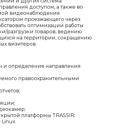
дений и других система
правления доступом, а также во
емой видеонаблюдения
ксатором проезжающего через
обствовать оптимизации работы
ки/разгрузки товаров, ведению
дящихся на территории, сокращению
ых визитеров.
ан и определение направления
зуемого правоохранительными
тчетов;
ляции;
деокамер;
ткрытой платформы TRASSIR;
Linux.