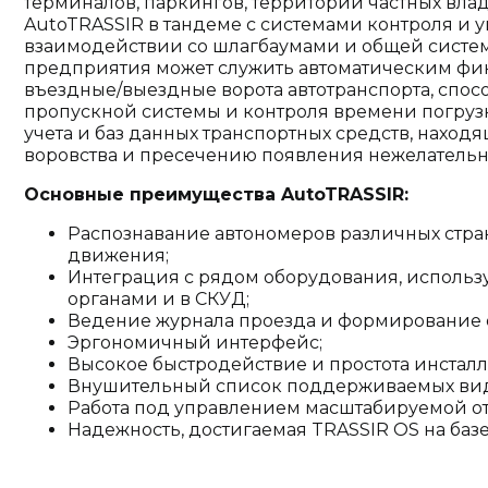
терминалов, паркингов, территорий частных вла
AutoTRASSIR в тандеме с системами контроля и у
взаимодействии со шлагбаумами и общей сист
предприятия может служить автоматическим фи
въездные/выездные ворота автотранспорта, спос
пропускной системы и контроля времени погруз
учета и баз данных транспортных средств, нахо
воровства и пресечению появления нежелательн
Основные преимущества AutoTRASSIR:
Распознавание автономеров различных стр
движения;
Интеграция с рядом оборудования, исполь
органами и в СКУД;
Ведение журнала проезда и формирование о
Эргономичный интерфейс;
Высокое быстродействие и простота инстал
Внушительный список поддерживаемых ви
Работа под управлением масштабируемой о
Надежность, достигаемая TRASSIR OS на базе 