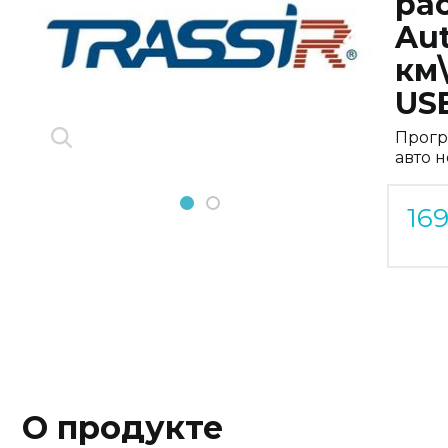
ра
Previous
Next
Aut
км\
US
Прогр
авто н
1
2
16
О продукте