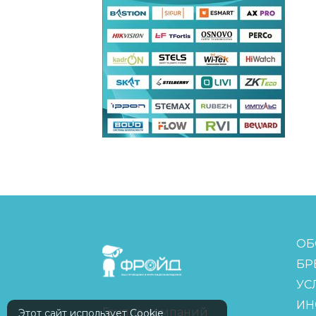
FreudGroup
ОБ
БР
УС
ИН
Группа компаний
Этот сайт использует Cookie