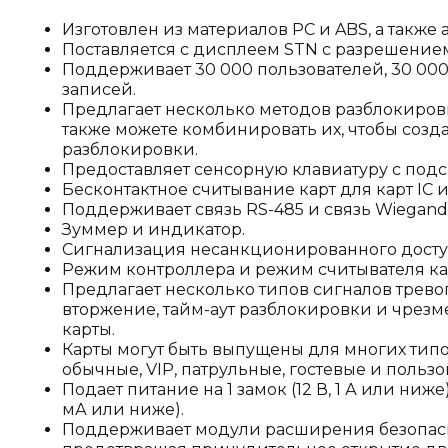
Изготовлен из материалов PC и ABS, а также 
Поставляется с дисплеем STN с разрешением 12
Поддерживает 30 000 пользователей, 30 000 
записей.
Предлагает несколько методов разблокировк
также можете комбинировать их, чтобы созд
разблокировки.
Предоставляет сенсорную клавиатуру с подс
Бесконтактное считывание карт для карт IC и 
Поддерживает связь RS-485 и связь Wiegand
Зуммер и индикатор.
Сигнализация несанкционированного досту
Режим контроллера и режим считывателя ка
Предлагает несколько типов сигналов трево
вторжение, тайм-аут разблокировки и чрез
карты.
Карты могут быть выпущены для многих типов
обычные, VIP, патрульные, гостевые и пользо
Подает питание на 1 замок (12 В, 1 А или ниже)
мА или ниже).
Поддерживает модули расширения безопасно