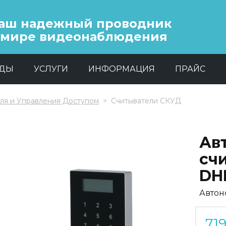
аш надежный проводник
 мире видеонаблюдения
НДЫ
УСЛУГИ
ИНФОРМАЦИЯ
ПРАЙС
ля и Управления Доступом
Считыватели СКУД
Ав
сч
DHI
Автон
71