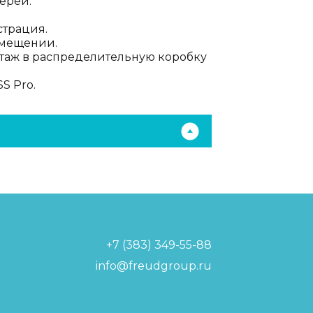
ерей.
страция.
омещении.
таж в распределительную коробку
S Pro.
+7 (383) 349-55-88
info@freudgroup.ru