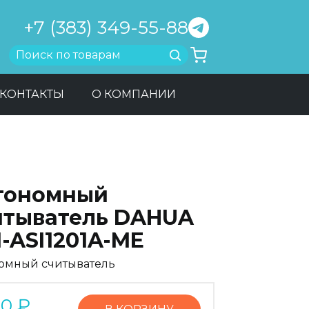
+7 (383) 349-55-88
Найти
КОНТАКТЫ
О КОМПАНИИ
тономный
итыватель DAHUA
-ASI1201A-ME
омный считыватель
90
₽