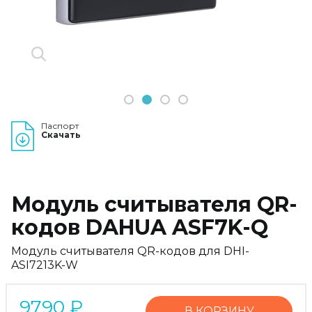
1
2
3
4
Паспорт
Скачать
Модуль считывателя QR-
кодов DAHUA ASF7K-Q
Модуль считывателя QR-кодов для DHI-
ASI7213K-W
9790
₽
В КОРЗИНУ