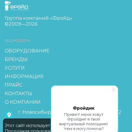
FreudGroup
Группа компаний «Фройд»
©2009—2026
ISOMORPH
ОБОРУДОВАНИЕ
БРЕНДЫ
УСЛУГИ
ИНФОРМАЦИЯ
ПРАЙС
КОНТАКТЫ
О КОМПАНИИ
Фройдик
г. Новосибирск, мкр Горский 63, офис 2-2
Привет! меня зовут
Фройдик! я твой
виртуальный помощник!
Этот сайт использует Cookie
+7 (383) 349-55-88
Чем я могу помочь?
Продолжая пользование сайтом,