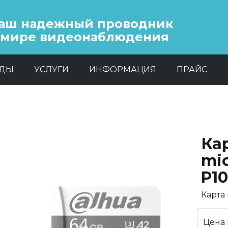
аш надежный проводник
 мире видеонаблюдения
НДЫ
УСЛУГИ
ИНФОРМАЦИЯ
ПРАЙС
Ка
mic
P1
Карта
Цена 