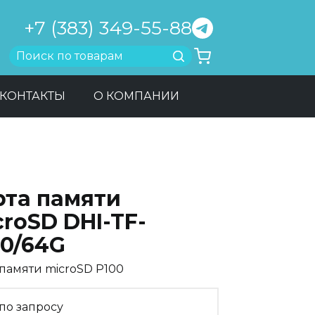
+7 (383) 349-55-88
Найти
КОНТАКТЫ
О КОМПАНИИ
рта памяти
roSD DHI-TF-
00/64G
 памяти microSD P100
по запросу