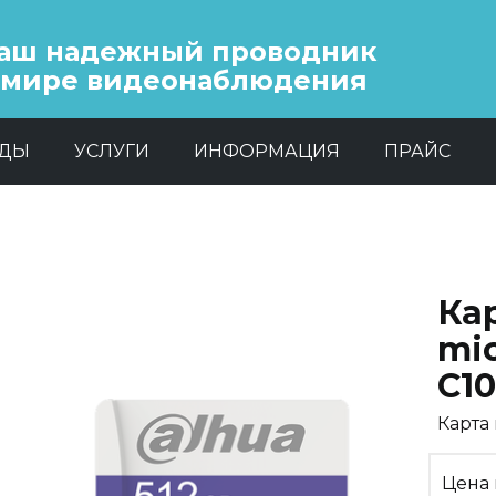
аш надежный проводник
 мире видеонаблюдения
НДЫ
УСЛУГИ
ИНФОРМАЦИЯ
ПРАЙС
Ка
mic
C10
Карта
Цена 