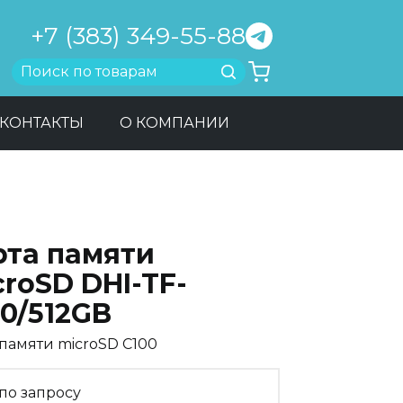
+7 (383) 349-55-88
Найти
КОНТАКТЫ
О КОМПАНИИ
рта памяти
roSD DHI-TF-
0/512GB
 памяти microSD C100
по запросу