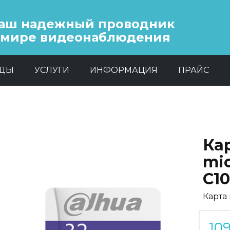
аш надежный проводник
 мире видеонаблюдения
НДЫ
УСЛУГИ
ИНФОРМАЦИЯ
ПРАЙС
Ка
mic
C1
Карта
10