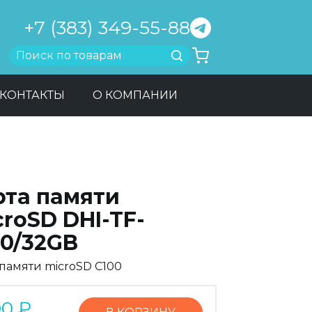
+7 (383) 349-55-88
Найти
КОНТАКТЫ
О КОМПАНИИ
рта памяти
roSD DHI-TF-
00/32GB
 памяти microSD C100
90
₽