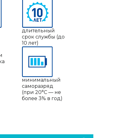
длительный
срок службы (до
10 лет)
и
ка
минимальный
саморазряд
(при 20°C — не
более 3% в год)