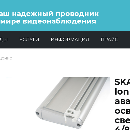
аш надежный проводник
 мире видеонаблюдения
НДЫ
УСЛУГИ
ИНФОРМАЦИЯ
ПРАЙС
щение
SKA
Ion
ав
ос
св
Previous
Next
4/