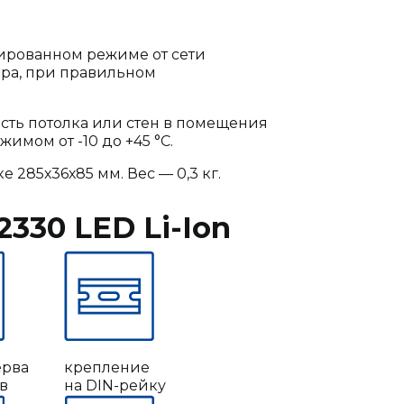
зированном режиме от сети
ора, при правильном
сть потолка или стен в помещения
имом от -10 до +45 °С.
 285х36х85 мм. Вес — 0,3 кг.
330 LED Li-Ion
ерва
крепление
ов
на DIN-рейку