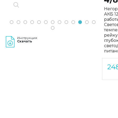
Негор
АКБ 1
работы
1
2
3
4
5
6
7
8
9
10
11
12
13
Свето
14
темпе
рейку
Инструкция
глубо
Скачать
свето
питан
24