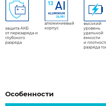
алюминиевый
высокий
корпус
защита АКБ
уровень
от перезаряда и
удельной
глубокого
ёмкости
разряда
и плотност
разряда то
Особенности