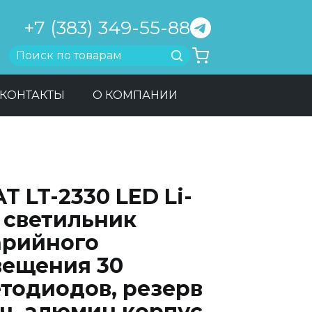
+7 (383) 349-55-88
Найти
КОНТАКТЫ
О КОМПАНИИ
T LT-2330 LED Li-
 светильник
арийного
вещения 30
етодиодов, резерв
8ч, алюмин корпус