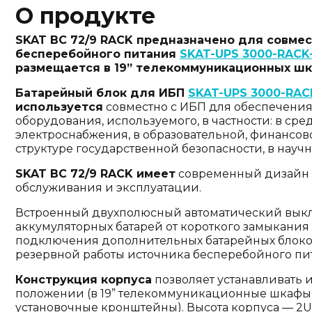
О продукте
SKAT BC 72/9 RACK предназначено для совме
бесперебойного питания
SKAT-UPS 3000-RACK
размещается в 19” телекоммуникационных шка
Батарейный блок для ИБП
SKAT-UPS 3000-RAC
используется
совместно с ИБП для обеспечени
оборудования, используемого, в частности: в сред
электроснабжения, в образовательной, финансово
структуре государственной безопасности, в науч
SKAT BC 72/9 RACK имеет
современный дизайн и
обслуживания и эксплуатации.
Встроенный двухполюсный автоматический выкл
аккумуляторных батарей от короткого замыкания 
подключения дополнительных батарейных блоко
резервной работы источника бесперебойного пи
Конструкция корпуса
позволяет устанавливать 
положении (в 19” телекоммуникационные шкафы 
установочные кронштейны). Высота корпуса — 2U