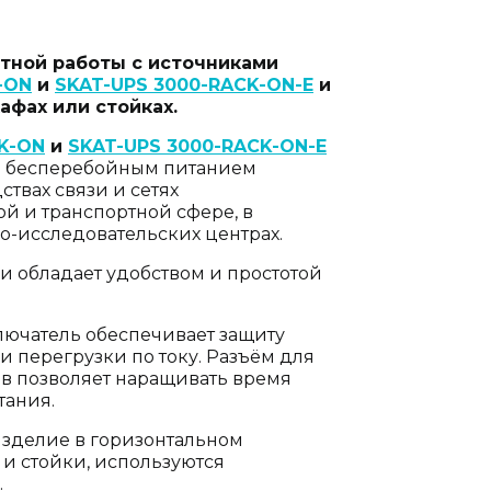
стной работы с источниками
-ON
и
SKAT-UPS 3000-RACK-ON-E
и
фах или стойках.
K-ON
и
SKAT-UPS 3000-RACK-ON-E
я бесперебойным питанием
ствах связи и сетях
й и транспортной сфере, в
но-исследовательских центрах.
 обладает удобством и простотой
ючатель обеспечивает защиту
и перегрузки по току. Разъём для
в позволяет наращивать время
тания.
изделие в горизонтальном
и стойки, используются
.