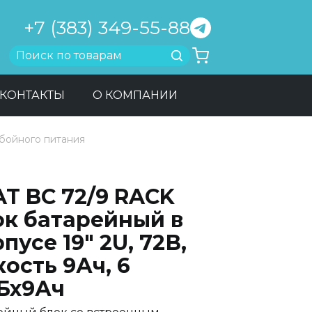
+7 (383) 349-55-88
Найти
КОНТАКТЫ
О КОМПАНИИ
бойного питания
AT BC 72/9 RACK
ок батарейный в
пусе 19" 2U, 72В,
ость 9Ач, 6
Бх9Ач