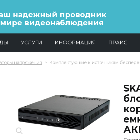
аш надежный проводник
 мире видеонаблюдения
НДЫ
УСЛУГИ
ИНФОРМАЦИЯ
ПРАЙС
аторы напряжения
Комплектующие к источникам беспере
SK
бл
кор
емк
АК