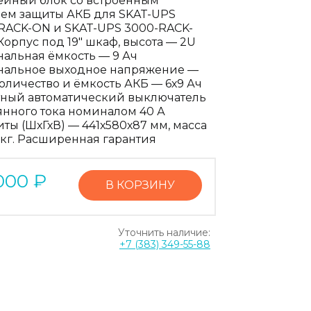
ейный блок со встроенным
ем защиты АКБ для SKAT-UPS
RACK-ON и SKAT-UPS 3000-RACK-
Корпус под 19" шкаф, высота — 2U
альная ёмкость — 9 Ач
альное выходное напряжение —
Количество и ёмкость АКБ — 6х9 Ач
ный автоматический выключатель
янного тока номиналом 40 А
иты (ШхГхВ) — 441х580х87 мм, масса
1 кг. Расширенная гарантия
000
₽
В КОРЗИНУ
Уточнить наличие:
+7 (383) 349-55-88