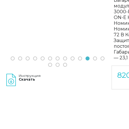
Батар
модул
Previous
Next
3000-
ON-E 
Номин
Номин
72 В 
Защит
посто
Габар
— 23,
1
2
3
4
5
6
7
8
9
10
11
12
13
14
15
16
82
Инструкция
Скачать