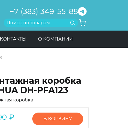
+7 (383) 349-55-88
Найти
КОНТАКТЫ
О КОМПАНИИ
ее
нтажная коробка
HUA DH-PFA123
жная коробка
90
₽
В КОРЗИНУ