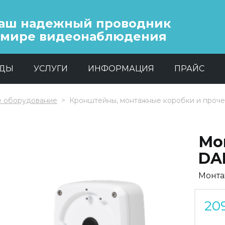
аш надежный проводник
 мире видеонаблюдения
НДЫ
УСЛУГИ
ИНФОРМАЦИЯ
ПРАЙС
е оборудование
Кронштейны, монтажные коробки и проч
Мо
DA
Монта
20