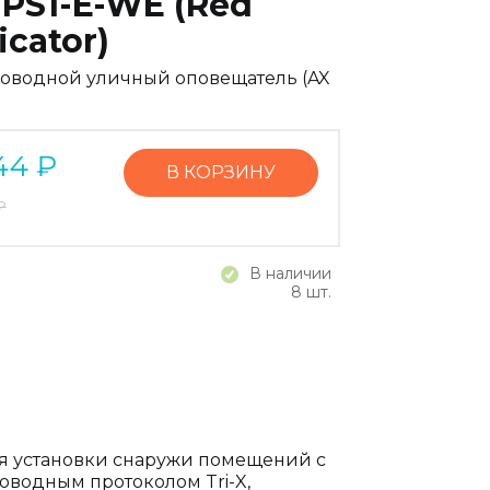
PS1-E-WE (Red
icator)
оводной уличный оповещатель (AX
44
₽
В КОРЗИНУ
₽
В наличии
8 шт.
я установки снаружи помещений с
оводным протоколом Tri-X,