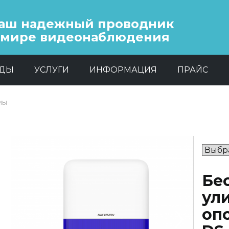
аш надежный проводник
 мире видеонаблюдения
НДЫ
УСЛУГИ
ИНФОРМАЦИЯ
ПРАЙС
мы
Бе
ул
оп
Previous
Next