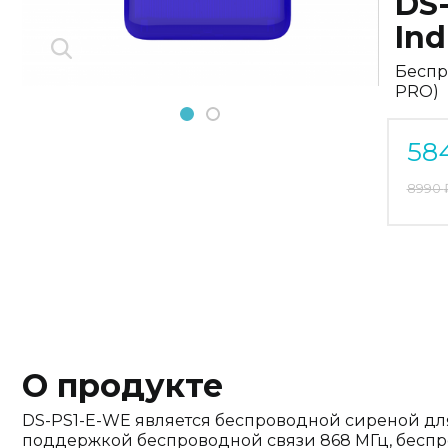
DS-
Ind
Беспр
PRO)
1
2
58
8990
О продукте
DS-PS1-E-WE является беспроводной сиреной дл
поддержкой беспроводной связи 868 МГц, беспр