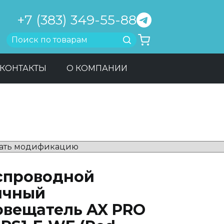
+7 (383) 349-55-88
Найти
КОНТАКТЫ
О КОМПАНИИ
спроводной
ичный
овещатель AX PRO