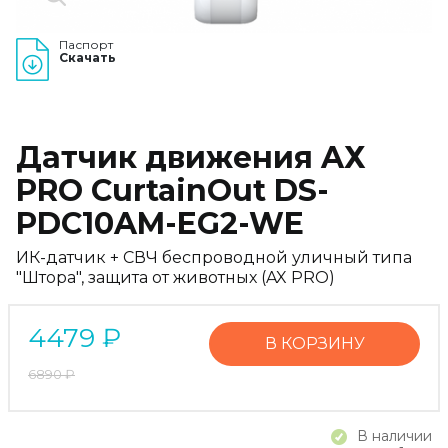
Паспорт
Скачать
Датчик движения AХ
PRO CurtainOut DS-
PDC10AM-EG2-WE
ИК-датчик + СВЧ беспроводной уличный типа
"Штора", защита от животных (AX PRO)
4479
₽
В КОРЗИНУ
6890
₽
В наличии