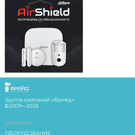
FreudGroup
Группа компаний «Фройд»
©2009—2026
ISOMORPH
ОБОРУДОВАНИЕ