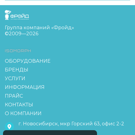
FreudGroup
Группа компаний «Фройд»
©2009—2026
ISOMORPH
ОБОРУДОВАНИЕ
БРЕНДЫ
УСЛУГИ
ИНФОРМАЦИЯ
ПРАЙС
КОНТАКТЫ
О КОМПАНИИ
Фройдик
г. Новосибирск, мкр Горский 63, офис 2-2
Привет! меня зовут
Фройдик! я твой