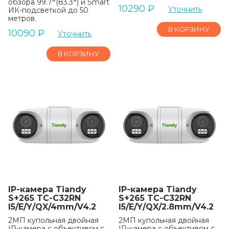
обзора 99.7°(83.3°) и Smart
10290
₽
Уточнить
ИК-подсветкой до 50
метров.
В КОРЗИНУ
10090
₽
Уточнить
В КОРЗИНУ
IP-камера Tiandy
IP-камера Tiandy
S+265 TC-C32RN
S+265 TC-C32RN
I5/E/Y/QX/4mm/V4.2
I5/E/Y/QX/2.8mm/V4.2
2МП купольная двойная
2МП купольная двойная
IP-камера с объективом с
IP-камера с объективом с