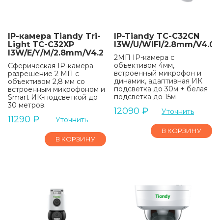
IP-камера Tiandy Tri-
IP-Tiandy TC-C32CN
Light TC-C32XP
I3W/U/WIFI/2.8mm/V4.0
I3W/E/Y/M/2.8mm/V4.2
2МП IP-камера с
объективом 4мм,
Сферическая IP-камера
встроенный микрофон и
разрешение 2 МП с
динамик, адаптивная ИК
объективом 2,8 мм со
подсветка до 30м + белая
встроенным микрофоном и
подсветка до 15м
Smart ИК-подсветкой до
30 метров.
12090
₽
Уточнить
11290
₽
Уточнить
В КОРЗИНУ
В КОРЗИНУ