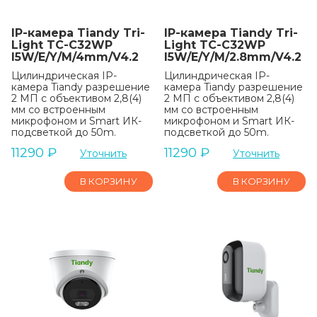
IP-камера Tiandy Tri-
IP-камера Tiandy Tri-
Light TC-C32WP
Light TC-C32WP
I5W/E/Y/M/4mm/V4.2
I5W/E/Y/M/2.8mm/V4.2
Цилиндрическая IP-
Цилиндрическая IP-
камера Tiandy разрешение
камера Tiandy разрешение
2 МП с объективом 2,8(4)
2 МП с объективом 2,8(4)
мм со встроенным
мм со встроенным
микрофоном и Smart ИК-
микрофоном и Smart ИК-
подсветкой до 50m.
подсветкой до 50m.
11290
₽
11290
₽
Уточнить
Уточнить
В КОРЗИНУ
В КОРЗИНУ