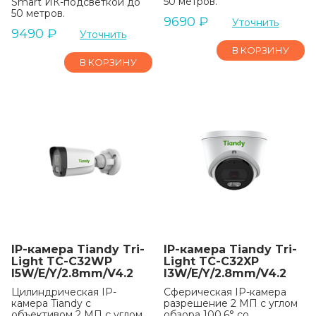
50 метров.
Smart ИК-подсветкой до
50 метров.
9690
₽
Уточнить
9490
₽
Уточнить
В КОРЗИНУ
В КОРЗИНУ
IP-камера Tiandy Tri-
IP-камера Tiandy Tri-
Light TC-C32WP
Light TC-C32XP
I5W/E/Y/2.8mm/V4.2
I3W/E/Y/2.8mm/V4.2
Цилиндрическая IP-
Сферическая IP-камера
камера Tiandy с
разрешение 2 МП с углом
объективом 2 МП с углом
обзора 100.6° со