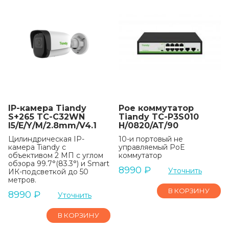
IP-камера Tiandy
Poe коммутатор
S+265 TC-C32WN
Tiandy TC-P3S010
I5/E/Y/M/2.8mm/V4.1
H/0820/AT/90
Цилиндрическая IP-
10-и портовый не
камера Tiandy с
управляемый РоЕ
объективом 2 МП с углом
коммутатор
обзора 99.7°(83.3°) и Smart
8990
₽
Уточнить
ИК-подсветкой до 50
метров.
В КОРЗИНУ
8990
₽
Уточнить
В КОРЗИНУ