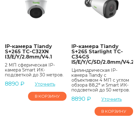
IP-камера Tiandy
IP-камера Tiandy
S+265 TC-C32XN
S+265 Starlight TC-
I3/E/Y/2.8mm/V4.1
C34GS
I5/E/Y/C/SD/2.8mm/V4.2
2 МП сферическая IP-
камера Smart ИК-
Цилиндрическая IP-
подсветкой до 30 метров.
камера Tiandy с
объективом 4 МП с углом
8890
₽
Уточнить
обзора 88,2° и Smart ИК-
подсветкой до 50 метров.
В КОРЗИНУ
8890
₽
Уточнить
В КОРЗИНУ