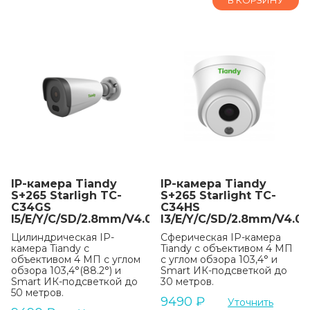
В КОРЗИНУ
IP-камера Tiandy
IP-камера Tiandy
S+265 Starligh TC-
S+265 Starlight TC-
C34GS
C34HS
I5/E/Y/C/SD/2.8mm/V4.0
I3/E/Y/C/SD/2.8mm/V4.0
Цилиндрическая IP-
Сферическая IP-камера
камера Tiandy с
Tiandy с объективом 4 МП
объективом 4 МП с углом
с углом обзора 103,4° и
обзора 103,4°(88.2°) и
Smart ИК-подсветкой до
Smart ИК-подсветкой до
30 метров.
50 метров.
9490
₽
Уточнить