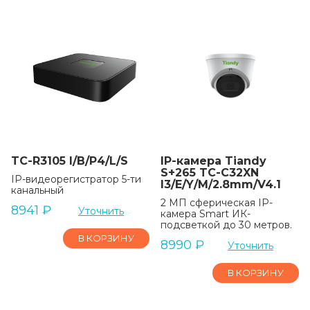
TC-R3105 I/B/P4/L/S
IP-камера Tiandy
S+265 TC-C32XN
IP-видеорегистратор 5-ти
I3/E/Y/M/2.8mm/V4.1
канальный
2 МП сферическая IP-
8941
₽
Уточнить
камера Smart ИК-
подсветкой до 30 метров.
В КОРЗИНУ
8990
₽
Уточнить
В КОРЗИНУ