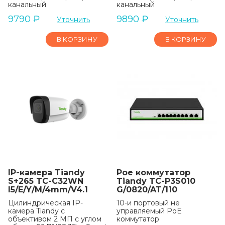
канальный
канальный
9790
₽
9890
₽
Уточнить
Уточнить
В КОРЗИНУ
В КОРЗИНУ
IP-камера Tiandy
Poe коммутатор
S+265 TC-C32WN
Tiandy TC-P3S010
I5/E/Y/M/4mm/V4.1
G/0820/AT/110
Цилиндрическая IP-
10-и портовый не
камера Tiandy с
управляемый РоЕ
объективом 2 МП с углом
коммутатор