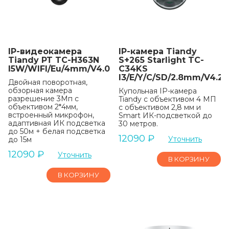
IP-видеокамера
IP-камера Tiandy
Tiandy PT TC-H363N
S+265 Starlight TC-
I5W/WIFI/Eu/4mm/V4.0
C34KS
I3/E/Y/C/SD/2.8mm/V4.2
Двойная поворотная,
обзорная камера
Купольная IP-камера
разрешение 3Мп с
Tiandy с объективом 4 МП
объективом 2*4мм,
с объективом 2,8 мм и
встроенный микрофон,
Smart ИК-подсветкой до
адаптивная ИК подсветка
30 метров.
до 50м + белая подсветка
12090
₽
Уточнить
до 15м
12090
₽
Уточнить
В КОРЗИНУ
В КОРЗИНУ