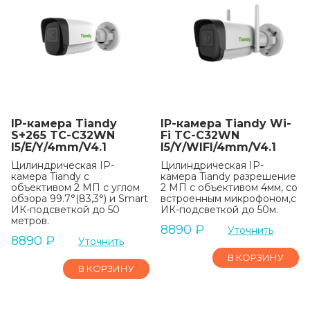
IP-камера Tiandy
IP-камера Tiandy Wi-
S+265 TC-C32WN
Fi TC-C32WN
I5/E/Y/4mm/V4.1
I5/Y/WIFI/4mm/V4.1
Цилиндрическая IP-
Цилиндрическая IP-
камера Tiandy с
камера Tiandy разрешение
объективом 2 МП с углом
2 МП с объективом 4мм, со
обзора 99.7°(83,3°) и Smart
встроенным микрофоном,c
ИК-подсветкой до 50
ИК-подсветкой до 50м.
метров.
8890
₽
Уточнить
8890
₽
Уточнить
В КОРЗИНУ
В КОРЗИНУ