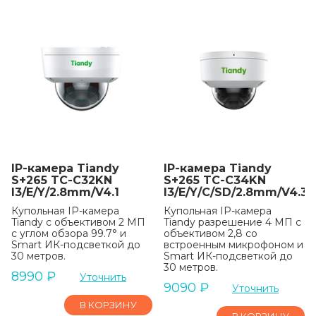
IP-камера Tiandy
IP-камера Tiandy
S+265 TC-C32KN
S+265 TC-C34KN
I3/E/Y/2.8mm/V4.1
I3/E/Y/C/SD/2.8mm/V4.3
Купольная IP-камера
Купольная IP-камера
Tiandy с объективом 2 МП
Tiandy разрешение 4 МП с
с углом обзора 99.7° и
объективом 2,8 со
Smart ИК-подсветкой до
встроенным микрофоном и
30 метров.
Smart ИК-подсветкой до
30 метров.
8990
₽
Уточнить
9090
₽
Уточнить
В КОРЗИНУ