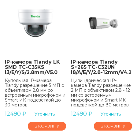
IP-камера Tiandy LK
IP-камера Tiandy
SMD TC-C35KS
S+265 TC-C32UN
I3/E/Y/S/2.8mm/V5.0
I8/A/E/Y/2.8-12mm/V4.2
Купольная IP-камера
Цилиндрическая IP-
Tiandy разрешение 5 МП с
камера Tiandy разрешение
объективом 2,8 мм со
2 МП с объективом 2,8 - 12
встроенным микрофоном и
мм со встроенным
Smart ИК-подсветкой до
микрофоном и Smart ИК-
30 метров.
подсветкой до 80 метров.
12490
₽
12490
₽
Уточнить
Уточнить
В КОРЗИНУ
В КОРЗИНУ