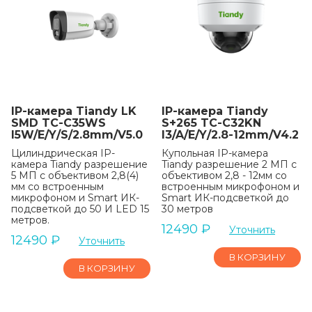
IP-камера Tiandy LK
IP-камера Tiandy
SMD TC-C35WS
S+265 TC-C32KN
I5W/E/Y/S/2.8mm/V5.0
I3/A/E/Y/2.8-12mm/V4.2
Цилиндрическая IP-
Купольная IP-камера
камера Tiandy разрешение
Tiandy разрешение 2 МП с
5 МП с объективом 2,8(4)
объективом 2,8 - 12мм со
мм со встроенным
встроенным микрофоном и
микрофоном и Smart ИК-
Smart ИК-подсветкой до
подсветкой до 50 И LED 15
30 метров
метров.
12490
₽
Уточнить
12490
₽
Уточнить
В КОРЗИНУ
В КОРЗИНУ