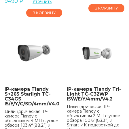
9490
₽
Уточнить
В КОРЗИНУ
В КОРЗИНУ
IP-камера Tiandy
IP-камера Tiandy Tri-
S+265 Starligh TC-
Light TC-C32WP
C34GS
I5W/E/Y/4mm/V4.2
I5/E/Y/C/SD/4mm/V4.0
Цилиндрическая IP-
камера Tiandy с
Цилиндрическая IP-
объективом 2 МП с углом
камера Tiandy с
обзора 100.6°(83.3°) и
объективом 4 МП с углом
Smart ИК-подсветкой до
обзора 103,4°(88.2°) и