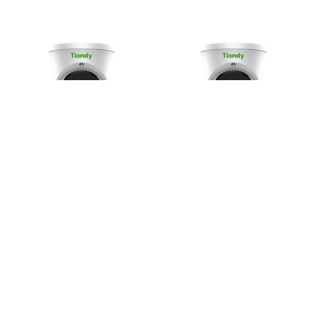
Сферическая IP-
IP-камера Tiandy LK
камера Tiandy Tri-
SMD TC-C35XS
Light TC-C34XS
I3W/E/Y/S/2.8mm/V5.0
I3W/E/Y/2.8mm/V4.2
Сферическая IP-камера
разрешение 5 МП с
Сферическая IP-камера
объективом 2,8 мм со
Tiandy разрешение 4 МП с
встроенным микрофоном и
углом обзора 93.5° со
Smart ИК-подсветкой до
встроенным микрофоном и
50 И LED 15 метров.
Smart ИК-подсветкой до
30 метров и LED 15 метров.
12490
₽
Уточнить
12490
₽
Уточнить
В КОРЗИНУ