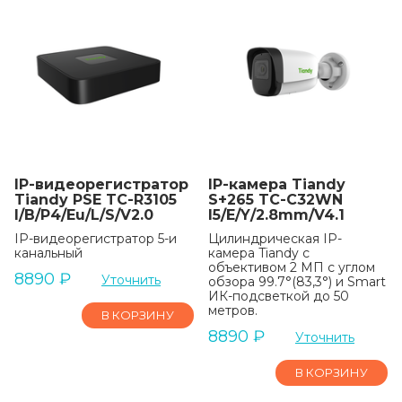
IP-видеорегистратор
IP-камера Tiandy
Tiandy PSE TC-R3105
S+265 TC-C32WN
I/B/P4/Eu/L/S/V2.0
I5/E/Y/2.8mm/V4.1
IP-видеорегистратор 5-и
Цилиндрическая IP-
канальный
камера Tiandy с
объективом 2 МП с углом
8890
₽
Уточнить
обзора 99.7°(83,3°) и Smart
ИК-подсветкой до 50
метров.
В КОРЗИНУ
8890
₽
Уточнить
В КОРЗИНУ