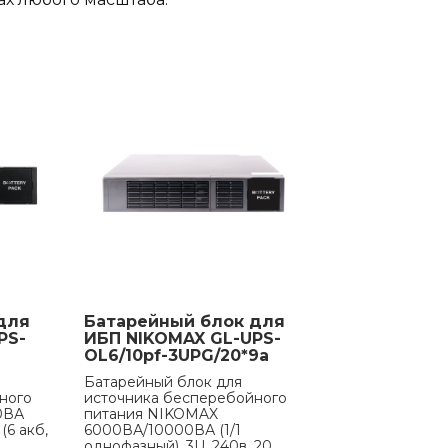
для
Батарейный блок для
PS-
ИБП NIKOMAX GL-UPS-
OL6/10pf-3UPG/20*9a
Батарейный блок для
ного
источника бесперебойного
0ВА
питания NIKOMAX
(6 акб,
6000ВА/10000ВА (1/1
однофазный), 3U, 240в, 20