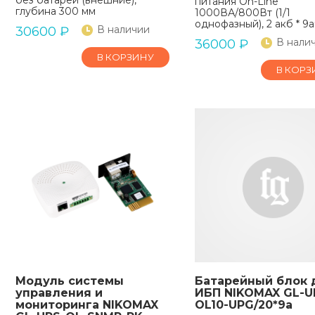
питания On-Line
глубина 300 мм
1000ВА/800Вт (1/1
однофазный), 2 акб * 9a
В наличии
30600
₽
В нали
36000
₽
В КОРЗИНУ
В КОРЗ
Модуль системы
Батарейный блок 
управления и
ИБП NIKOMAX GL-U
мониторинга NIKOMAX
OL10-UPG/20*9a