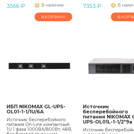
В наличии
В нали
3566
₽
7353
₽
В КОРЗИНУ
В КОРЗ
ИБП NIKOMAX GL-UPS-
Источник
OL01-1-1/1U/6A
бесперебойного
питания NIKOMAX 
Источник бесперебойного
UPS-OL01L-1-1/2*9a
питания On-Line компактный
1U 1 фаза 1000ВА/800Вт, 48В,
Источник бесперебой
без батарей (внешние),