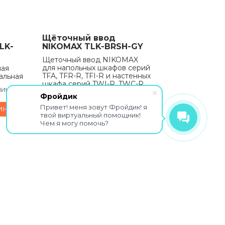
Щёточный ввод
LK-
NIKOMAX TLK-BRSH-GY
Щеточный ввод NIKOMAX
для напольных шкафов серий
ная
TFA, TFR-R, TFI-R и настенных
альная
шкафа серий TWI-R, TWC-R,
чии
цвет серый RAL 7035
Фройдик
В наличии
2873
₽
Привет! меня зовут Фройдик! я
ИНУ
твой виртуальный помощник!
Чем я могу помочь?
В КОРЗИНУ