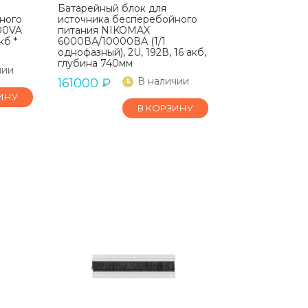
Батарейный блок для
ного
источника бесперебойного
00VA
питания NIKOMAX
кб *
6000ВА/10000ВА (1/1
однофазный), 2U, 192В, 16 акб,
глубина 740мм
чии
В наличии
161000
₽
ИНУ
В КОРЗИНУ