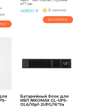
477 мм
ч
В наличии
46800
₽
чии
В КОРЗИНУ
ИНУ
для
Батарейный блок для
PS-
ИБП NIKOMAX GL-UPS-
OL6/10pf-2UPG/16*9a