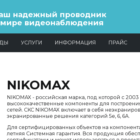
аш надежный проводник
 мире видеонаблюдения
НДЫ
УСЛУГИ
ИНФОРМАЦИЯ
ПРАЙС
NIKOMAX
NIKOMAX - российская марка, под которой с 2003
высококачественные компоненты для построени
сетей. CKC NIKOMAX включает в себя неэкраниров
экранированные решения категорий 5е, 6, 6А.
Для сертифицированных объектов на компонента
летняя Системная гарантия. Вся продукция обе
сертификатами и может использоваться в проект