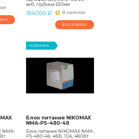
акб, глубина 630мм
чии
В наличии
184000
₽
ИНУ
В КОРЗИНУ
НОВИНКА
OMAX
Блок питания NIKOMAX
NMA-PS-480-48
X NMA-
Блок питания NIKOMAX NMA-
0Вт
PS-480-48, 48B, 10A, 480Вт