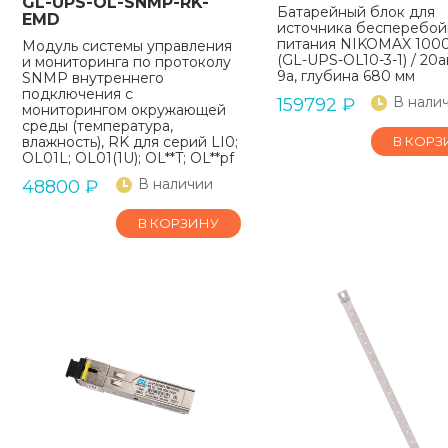
GL-UPS-OL-SNMP-RK-
Батарейный блок для
EMD
источника бесперебой
питания NIKOMAX 100
Модуль системы управления
(GL-UPS-OL10-3-1) / 20а
и мониторинга по протоколу
9а, глубина 680 мм
SNMP внутреннего
подключения с
В нали
159792
₽
мониторингом окружающей
среды (температура,
влажность), RK для серий LI0;
В КОРЗ
OL01L; OL01(1U); OL**T; OL**pf
В наличии
48800
₽
В КОРЗИНУ