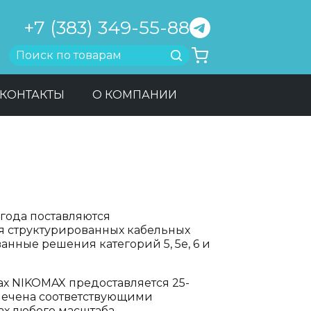
+7 (383) 349-55-88
Найти
КОНТАКТЫ
О КОМПАНИИ
 года поставляются
я структурированных кабельных
анные решения категорий 5, 5е, 6 и
х NIKOMAX предоставляется 25-
спечена соответствующими
ах любого масштаба.