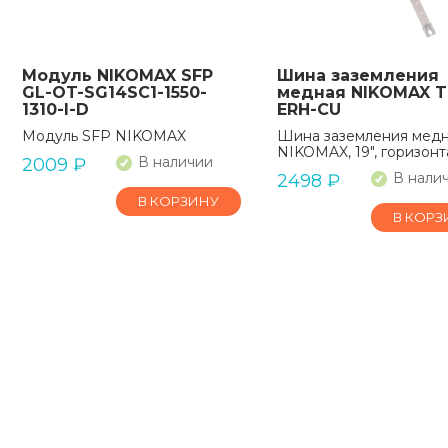
Модуль NIKOMAX SFP
Шина заземления
GL-OT-SG14SC1-1550-
медная NIKOMAX T
1310-I-D
ERH-CU
Модуль SFP NIKOMAX
Шина заземления мед
NIKOMAX, 19", горизонт
В наличии
2009
₽
В нали
2498
₽
В КОРЗИНУ
В КОРЗ