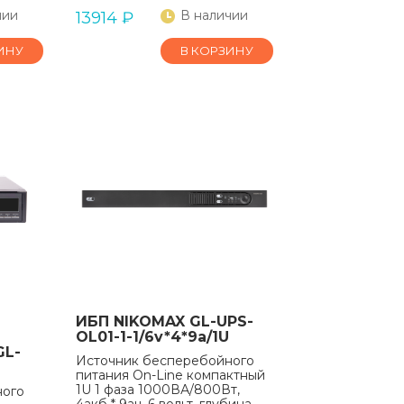
чии
В наличии
13914
₽
ИНУ
В КОРЗИНУ
ИБП NIKOMAX GL-UPS-
OL01-1-1/6v*4*9a/1U
GL-
Источник бесперебойного
питания On-Line компактный
1U 1 фаза 1000ВА/800Вт,
ного
4акб * 9ач, 6 вольт, глубина