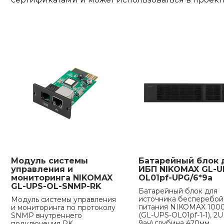
Модуль системы
Батарейный блок 
управления и
ИБП NIKOMAX GL-U
мониторинга NIKOMAX
OL01pf-UPG/6*9a
GL-UPS-OL-SNMP-RK
Батарейный блок для
источника бесперебой
Модуль системы управления
питания NIKOMAX 100
и мониторинга по протоколу
(GL-UPS-OL01pf-1-1), 2U 
SNMP внутреннего
9ач) глубина 420мм
подключения RK