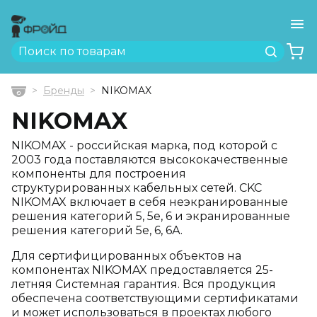
Ме
Найти
Бренды
NIKOMAX
Главная
NIKOMAX
NIKOMAX - российская марка, под которой с
2003 года поставляются высококачественные
компоненты для построения
структурированных кабельных сетей. CKC
NIKOMAX включает в себя неэкранированные
решения категорий 5, 5е, 6 и экранированные
решения категорий 5е, 6, 6А.
Для сертифицированных объектов на
компонентах NIKOMAX предоставляется 25-
летняя Системная гарантия. Вся продукция
обеспечена соответствующими сертификатами
и может использоваться в проектах любого