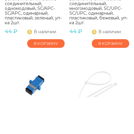
соединительный,
соединительный,
одномодовый, SC/APC-
многомодовый, SC/UPC-
SC/APC, одинарный,
SC/UPC, одинарный,
пластиковый, зеленый, уп-
пластиковый, бежевый, уп-
ка 2шт.
ка 2шт.
44
₽
44
₽
В наличии
В наличии
В КОРЗИНУ
В КОРЗИНУ
Адаптер NIKOMAX
Стяжка NIKOMAX
волоконно-
NMC-CTN150-25-SL-
оптический NMF-
WT-100