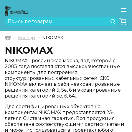
Ме
Найти
Бренды
NIKOMAX
Главная
NIKOMAX
NIKOMAX - российская марка, под которой с
2003 года поставляются высококачественные
компоненты для построения
структурированных кабельных сетей. CKC
NIKOMAX включает в себя неэкранированные
решения категорий 5, 5е, 6 и экранированные
решения категорий 5е, 6, 6А.
Для сертифицированных объектов на
компонентах NIKOMAX предоставляется 25-
летняя Системная гарантия. Вся продукция
обеспечена соответствующими сертификатами
и может использоваться в проектах любого