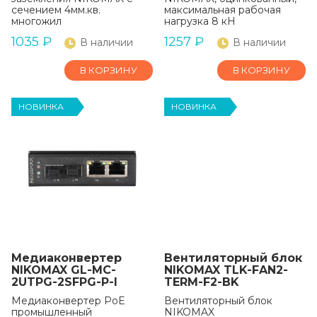
сечением 4мм.кв.
максимальная рабочая
многожил
нагрузка 8 кН
1035
₽
1257
₽
В наличии
В наличии
В КОРЗИНУ
В КОРЗИНУ
НОВИНКА
НОВИНКА
Медиаконвертер
Вентиляторный блок
NIKOMAX GL-MC-
NIKOMAX TLK-FAN2-
2UTPG-2SFPG-P-I
TERM-F2-BK
Медиаконвертер PoE
Вентиляторный блок
промышленный
NIKOMAX