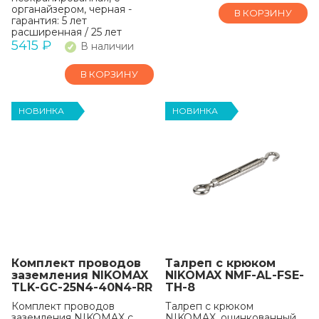
органайзером, черная -
В КОРЗИНУ
гарантия: 5 лет
расширенная / 25 лет
системная
5415
₽
В наличии
В КОРЗИНУ
НОВИНКА
НОВИНКА
Комплект проводов
Талреп с крюком
заземления NIKOMAX
NIKOMAX NMF-AL-FSE-
TLK-GC-25N4-40N4-RR
TH-8
Комплект проводов
Талреп с крюком
заземления NIKOMAX с
NIKOMAX, оцинкованный,