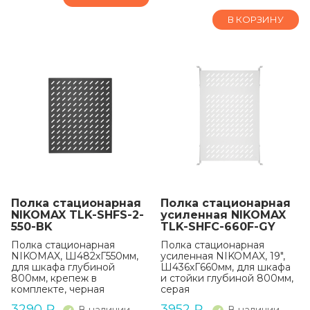
В КОРЗИНУ
Полка стационарная
Полка стационарная
NIKOMAX TLK-SHFS-2-
усиленная NIKOMAX
550-BK
TLK-SHFC-660F-GY
Полка стационарная
Полка стационарная
NIKOMAX, Ш482хГ550мм,
усиленная NIKOMAX, 19",
для шкафа глубиной
Ш436хГ660мм, для шкафа
800мм, крепеж в
и стойки глубиной 800мм,
комплекте, черная
серая
3290
₽
3952
₽