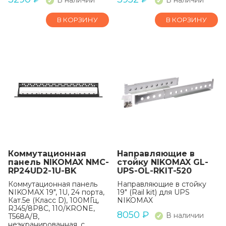
В наличии
В наличии
В КОРЗИНУ
В КОРЗИНУ
Коммутационная
Направляющие в
панель NIKOMAX NMC-
стойку NIKOMAX GL-
RP24UD2-1U-BK
UPS-OL-RKIT-520
Коммутационная панель
Направляющие в стойку
NIKOMAX 19", 1U, 24 порта,
19" (Rail kit) для UPS
Кат.5e (Класс D), 100МГц,
NIKOMAX
RJ45/8P8C, 110/KRONE,
8050
₽
В наличии
T568A/B,
неэкранированная, с