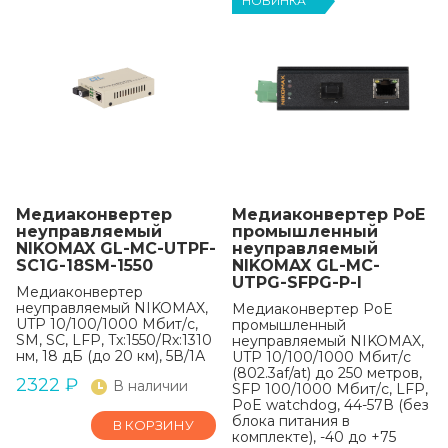
НОВИНКА
Медиаконвертер
Медиаконвертер PoE
неуправляемый
промышленный
NIKOMAX GL-MC-UTPF-
неуправляемый
SC1G-18SM-1550
NIKOMAX GL-MC-
UTPG-SFPG-P-I
Медиаконвертер
неуправляемый NIKOMAX,
Медиаконвертер PoE
UTP 10/100/1000 Мбит/с,
промышленный
SM, SC, LFP, Tx:1550/Rx:1310
неуправляемый NIKOMAX,
нм, 18 дБ (до 20 км), 5В/1А
UTP 10/100/1000 Мбит/с
(802.3af/at) до 250 метров,
2322
₽
В наличии
SFP 100/1000 Мбит/с, LFP,
PoE watchdog, 44-57В (без
блока питания в
В КОРЗИНУ
комплекте), -40 до +75