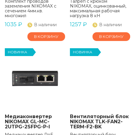
Комплект проводов
Талреп с крюком
заземления NIKOMAX с
NIKOMAX, оцинкованный,
сечением 4мм.кв.
максимальная рабочая
многожил
нагрузка 8 кН
1035
₽
1257
₽
В наличии
В наличии
В КОРЗИНУ
В КОРЗИНУ
НОВИНКА
НОВИНКА
Медиаконвертер
Вентиляторный блок
NIKOMAX GL-MC-
NIKOMAX TLK-FAN2-
2UTPG-2SFPG-P-I
TERM-F2-BK
Медиаконвертер PoE
Вентиляторный блок