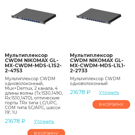
Мультиплексор
Мультиплексор
CWDM NIKOMAX GL-
CWDM NIKOMAX GL-
MX-CWDM-MDS-L1S2-
MX-CWDM-MDS-L1L1-
2-4753
2-2733
Мультиплексор CWDM
Мультиплексор CWDM
одноволоконный,
одноволоконный
Mux+Demux, 2 канала, 4
21678
₽
Уточнить
длины волны (Tx:1530,1490,
Rx:1510,1470), оптические
порты TRx типа LC/UPC,
В КОРЗИНУ
COM типа SC/APC, шасси
19', 1U
21678
₽
Уточнить
В КОРЗИНУ