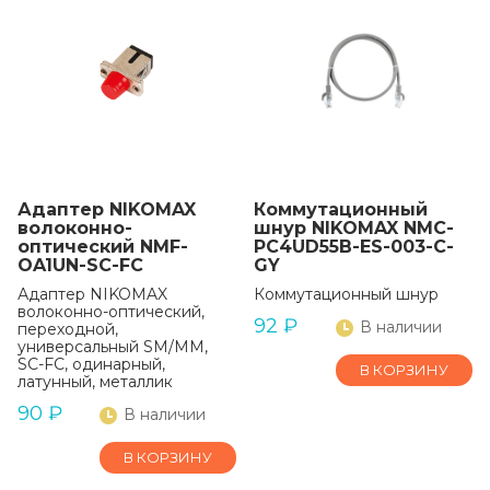
Адаптер NIKOMAX
Коммутационный
волоконно-
шнур NIKOMAX NMC-
оптический NMF-
PC4UD55B-ES-003-C-
OA1UN-SC-FC
GY
Адаптер NIKOMAX
Коммутационный шнур
волоконно-оптический,
92
₽
В наличии
переходной,
универсальный SM/MM,
SC-FC, одинарный,
В КОРЗИНУ
латунный, металлик
90
₽
В наличии
В КОРЗИНУ