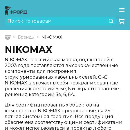
Ме
Найти
Бренды
NIKOMAX
Главная
NIKOMAX
NIKOMAX - российская марка, под которой с
2003 года поставляются высококачественные
компоненты для построения
структурированных кабельных сетей. CKC
NIKOMAX включает в себя неэкранированные
решения категорий 5, 5е, 6 и экранированные
решения категорий 5е, 6, 6А.
Для сертифицированных объектов на
компонентах NIKOMAX предоставляется 25-
летняя Системная гарантия. Вся продукция
обеспечена соответствующими сертификатами
и может использоваться в проектах любого