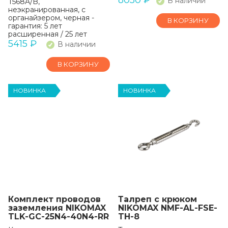
8050
₽
В наличии
T568A/B,
неэкранированная, с
органайзером, черная -
В КОРЗИНУ
гарантия: 5 лет
расширенная / 25 лет
системная
5415
₽
В наличии
В КОРЗИНУ
НОВИНКА
НОВИНКА
Комплект проводов
Талреп с крюком
заземления NIKOMAX
NIKOMAX NMF-AL-FSE-
TLK-GC-25N4-40N4-RR
TH-8