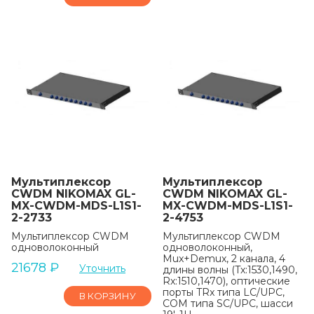
Мультиплексор
Мультиплексор
CWDM NIKOMAX GL-
CWDM NIKOMAX GL-
MX-CWDM-MDS-L1S1-
MX-CWDM-MDS-L1S1-
2-2733
2-4753
Мультиплексор CWDM
Мультиплексор CWDM
одноволоконный
одноволоконный,
Mux+Demux, 2 канала, 4
21678
₽
Уточнить
длины волны (Tx:1530,1490,
Rx:1510,1470), оптические
порты TRx типа LC/UPC,
В КОРЗИНУ
COM типа SC/UPC, шасси