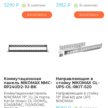
3290
₽
3952
₽
В наличии
В наличии
В КОРЗИНУ
В КОРЗИНУ
Коммутационная
Направляющие в
панель NIKOMAX NMC-
стойку NIKOMAX GL-
RP24UD2-1U-BK
UPS-OL-RKIT-520
Коммутационная панель
Направляющие в стойку
NIKOMAX 19", 1U, 24 порта,
19" (Rail kit) для UPS
Кат.5e (Класс D), 100МГц,
NIKOMAX
RJ45/8P8C, 110/KRONE,