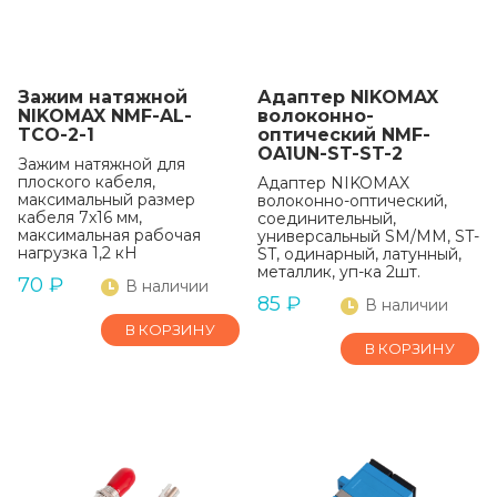
Зажим натяжной
Адаптер NIKOMAX
NIKOMAX NMF-AL-
волоконно-
TCO-2-1
оптический NMF-
OA1UN-ST-ST-2
Зажим натяжной для
плоского кабеля,
Адаптер NIKOMAX
максимальный размер
волоконно-оптический,
кабеля 7x16 мм,
соединительный,
максимальная рабочая
универсальный SM/MM, ST-
нагрузка 1,2 кН
ST, одинарный, латунный,
металлик, уп-ка 2шт.
70
₽
В наличии
85
₽
В наличии
В КОРЗИНУ
В КОРЗИНУ