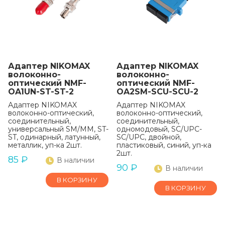
Адаптер NIKOMAX
Адаптер NIKOMAX
волоконно-
волоконно-
оптический NMF-
оптический NMF-
OA1UN-ST-ST-2
OA2SM-SCU-SCU-2
Адаптер NIKOMAX
Адаптер NIKOMAX
волоконно-оптический,
волоконно-оптический,
соединительный,
соединительный,
универсальный SM/MM, ST-
одномодовый, SC/UPC-
ST, одинарный, латунный,
SC/UPC, двойной,
металлик, уп-ка 2шт.
пластиковый, синий, уп-ка
2шт.
85
₽
В наличии
90
₽
В наличии
В КОРЗИНУ
В КОРЗИНУ