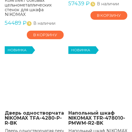
Комплект боковых
57439
₽
В наличии
цельнометаллических
стенок для шкафа
NIKOMAX
В КОРЗИНУ
54489
₽
В наличии
В КОРЗИНУ
НОВИНКА
НОВИНКА
Дверь одностворчатая перфорированная для
Напольный шкаф
NIKOMAX TFA-4280-P-
NIKOMAX TFR-478010-
R-BK
PMWM-R2-BK
Дверь одностворчатая перфорированная на раме с замком
Напольный шкаф NIKOMAX