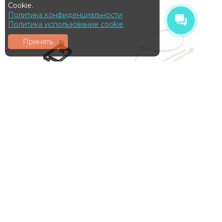
Cookie.
Политика конфиденциальности
Политика использование cookie
Принять
Кольцо NIKOMAX
Стяжка NIKOMAX
NMC-OV600-BK
NMC-CTN100-25-SL-
WT-100-K
Кольцо NIKOMAX для
вертикальной разводки
Стяжка NIKOMAX
кабельных линий, 50х60мм,
нейлоновая
металлическое, черное
неоткрывающаяся
121
₽
127
₽
В наличии
В наличии
В КОРЗИНУ
В КОРЗИНУ