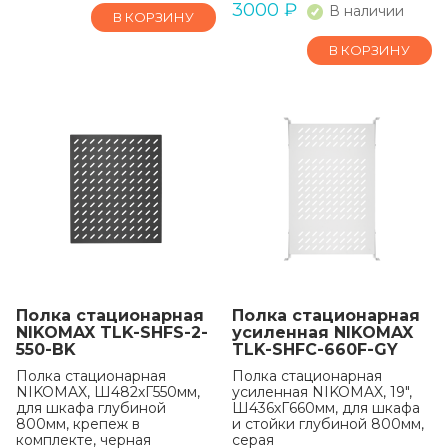
3000
₽
В наличии
В КОРЗИНУ
В КОРЗИНУ
Полка стационарная
Полка стационарная
NIKOMAX TLK-SHFS-2-
усиленная NIKOMAX
550-BK
TLK-SHFC-660F-GY
Полка стационарная
Полка стационарная
NIKOMAX, Ш482хГ550мм,
усиленная NIKOMAX, 19",
для шкафа глубиной
Ш436хГ660мм, для шкафа
800мм, крепеж в
и стойки глубиной 800мм,
комплекте, черная
серая