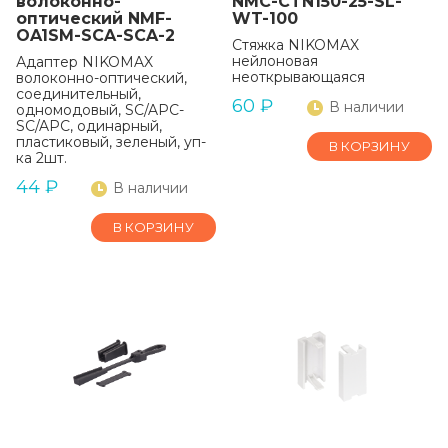
волоконно-
NMC-CTN150-25-SL-
оптический NMF-
WT-100
OA1SM-SCA-SCA-2
Стяжка NIKOMAX
нейлоновая
Адаптер NIKOMAX
неоткрывающаяся
волоконно-оптический,
соединительный,
60
₽
В наличии
одномодовый, SC/APC-
SC/APC, одинарный,
пластиковый, зеленый, уп-
В КОРЗИНУ
ка 2шт.
44
₽
В наличии
В КОРЗИНУ