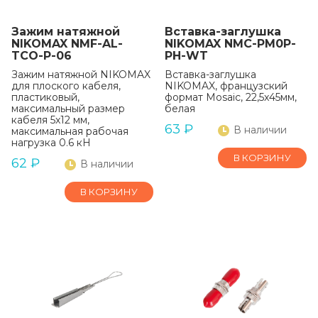
Зажим натяжной
Вставка-заглушка
NIKOMAX NMF-AL-
NIKOMAX NMC-PM0P-
TCO-P-06
PH-WT
Зажим натяжной NIKOMAX
Вставка-заглушка
для плоского кабеля,
NIKOMAX, французский
пластиковый,
формат Mosaic, 22,5x45мм,
максимальный размер
белая
кабеля 5x12 мм,
63
₽
В наличии
максимальная рабочая
нагрузка 0.6 кН
В КОРЗИНУ
62
₽
В наличии
В КОРЗИНУ