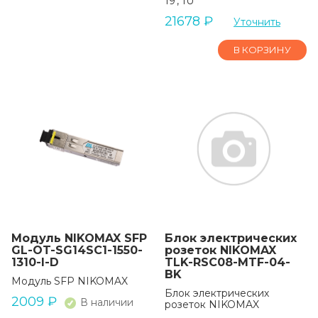
19', 1U
21678
₽
Уточнить
В КОРЗИНУ
Модуль NIKOMAX SFP
Блок электрических
GL-OT-SG14SC1-1550-
розеток NIKOMAX
1310-I-D
TLK-RSC08-MTF-04-
BK
Модуль SFP NIKOMAX
Блок электрических
2009
₽
В наличии
розеток NIKOMAX