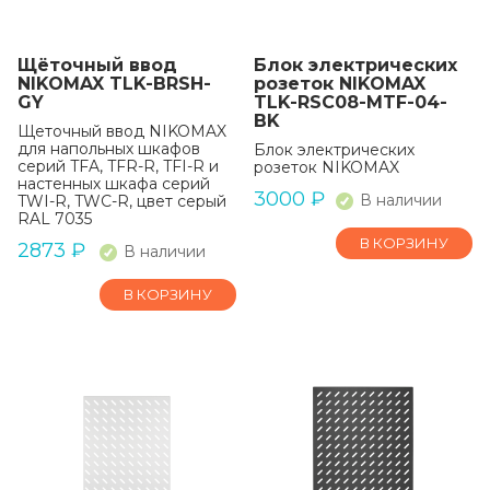
Щёточный ввод
Блок электрических
NIKOMAX TLK-BRSH-
розеток NIKOMAX
GY
TLK-RSC08-MTF-04-
BK
Щеточный ввод NIKOMAX
для напольных шкафов
Блок электрических
серий TFA, TFR-R, TFI-R и
розеток NIKOMAX
настенных шкафа серий
3000
₽
В наличии
TWI-R, TWC-R, цвет серый
RAL 7035
В КОРЗИНУ
2873
₽
В наличии
В КОРЗИНУ