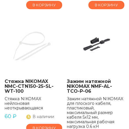
В КОРЗИНУ
В КОРЗИНУ
Стяжка NIKOMAX
Зажим натяжной
NMC-CTN150-25-SL-
NIKOMAX NMF-AL-
WT-100
TCO-P-06
Стяжка NIKOMAX
Зажим натяжной NIKOMAX
нейлоновая
для плоского кабеля,
неоткрывающаяся
пластиковый,
максимальный размер
60
₽
В наличии
кабеля 5x12 мм,
максимальная рабочая
нагрузка 0.6 кН
В КОРЗИНУ