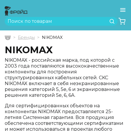
Ме
Найти
Бренды
NIKOMAX
Главная
NIKOMAX
NIKOMAX - российская марка, под которой с
2003 года поставляются высококачественные
компоненты для построения
структурированных кабельных сетей. CKC
NIKOMAX включает в себя неэкранированные
решения категорий 5, 5е, 6 и экранированные
решения категорий 5е, 6, 6А.
Для сертифицированных объектов на
компонентах NIKOMAX предоставляется 25-
летняя Системная гарантия. Вся продукция
обеспечена соответствующими сертификатами
и может использоваться в проектах любого