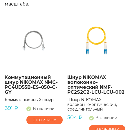
масштаба.
Коммутационный
Шнур NIKOMAX
шнур NIKOMAX NMC-
волоконно-
PC4UD55B-ES-050-C-
оптический NMF-
GY
PC2S2C2-LCU-LCU-002
Коммутационный шнур
Шнур NIKOMAX
волоконно-оптический,
391
₽
В наличии
соединительный
504
₽
В наличии
В КОРЗИНУ
В КОРЗИНУ