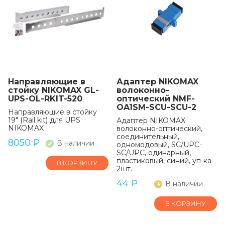
Направляющие в
Адаптер NIKOMAX
стойку NIKOMAX GL-
волоконно-
UPS-OL-RKIT-520
оптический NMF-
OA1SM-SCU-SCU-2
Направляющие в стойку
19" (Rail kit) для UPS
Адаптер NIKOMAX
NIKOMAX
волоконно-оптический,
соединительный,
8050
₽
В наличии
одномодовый, SC/UPC-
SC/UPC, одинарный,
пластиковый, синий, уп-ка
В КОРЗИНУ
2шт.
44
₽
В наличии
В КОРЗИНУ