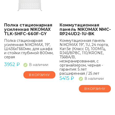
Полка стационарная
Коммутационная
усиленная NIKOMAX
панель NIKOMAX NMC-
TLK-SHFC-660F-GY
RP24UD2-1U-BK
Полка стационарная
Коммутационная панель
усиленная NIKOMAX, 19",
NIKOMAX 19", 1U, 24 порта,
Ш436хГ660мм, для шкафа
Кат.5e (Класс D), 100МГц,
и стойки глубиной 800мм,
RJ45/8P8C, 110/KRONE,
серая
T568A/B,
неэкранированная, с
3952
₽
В наличии
органайзером, черная -
гарантия: 5 лет
расширенная / 25 лет
В КОРЗИНУ
системная
5415
₽
В наличии
В КОРЗИНУ