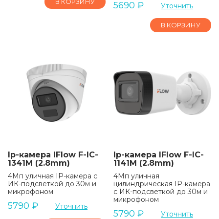
В КОРЗИНУ
5690
₽
Уточнить
В КОРЗИНУ
Ip-камера IFlow F-IC-
Ip-камера IFlow F-IC-
1341M (2.8mm)
1141M (2.8mm)
4Мп уличная IP-камера с
4Мп уличная
ИК-подсветкой до 30м и
цилиндрическая IP-камера
микрофоном
с ИК-подсветкой до 30м и
микрофоном
5790
₽
Уточнить
5790
₽
Уточнить