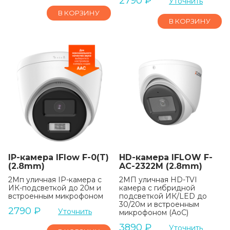
2790
₽
Уточнить
В КОРЗИНУ
В КОРЗИНУ
IP-камера IFlow F-0(T)
HD-камера IFLOW F-
(2.8mm)
AC-2322M (2.8mm)
2Мп уличная IP-камера с
2МП уличная HD-TVI
ИК-подсветкой до 20м и
камера с гибридной
встроенным микрофоном
подсветкой ИК/LED до
30/20м и встроенным
2790
₽
Уточнить
микрофоном (AoC)
3890
₽
Уточнить