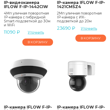
IP-видеокамера
IP-камера IFLOW F-IP-
IFLOW F-IP-1442CIW
1421CMSZ4
4Мп уличная поворотная
2Мп уличная поворотная
IP-камера с гибридной
IP-камера c ИК-
Smart-подсветкой до 30м
подсветкой до 20м
и WiFi
23690
₽
Уточнить
11090
₽
Уточнить
В КОРЗИНУ
В КОРЗИНУ
IP-камера IFLOW F-IP-
IP-камера IFLOW F-IP-