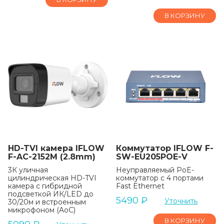
В КОРЗИНУ
HD-TVI камера IFLOW
Коммутатор IFLOW F-
F-AC-2152M (2.8mm)
SW-EU205POE-V
3К уличная
Неуправляемый PoE-
цилиндрическая HD-TVI
коммутатор с 4 портами
камера с гибридной
Fast Ethernet
подсветкой ИК/LED до
5490
₽
Уточнить
30/20м и встроенным
микрофоном (AoC)
В КОРЗИНУ