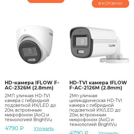
В КОРЗИНУ
HD-камера IFLOW F-
HD-TVI камера IFLOW
AC-2326M (2.8mm)
F-AC-2126M (2.8mm)
2МП уличная HD-TVI
2Мп уличная
камера с гибридной
цилиндрическая HD-TVI
подсветкой ИК/LED до
камера с гибридной
20м, встроенным
подсветкой ИК/LED до
микрофоном (AoC) и
20м, встроенным
технологией BrightVu
микрофоном (AoC) и
технологией BrightVu
4790
₽
Уточнить
4790
₽
Уточнить