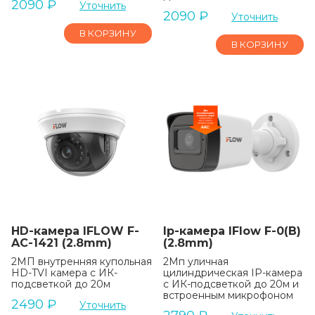
2090
₽
Уточнить
2090
₽
Уточнить
В КОРЗИНУ
В КОРЗИНУ
HD-камера IFLOW F-
Ip-камера IFlow F-0(B)
AC-1421 (2.8mm)
(2.8mm)
2МП внутренняя купольная
2Мп уличная
HD-TVI камера с ИК-
цилиндрическая IP-камера
подсветкой до 20м
с ИК-подсветкой до 20м и
встроенным микрофоном
2490
₽
Уточнить