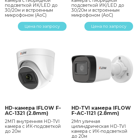
камера с гибридной
камера с гибридной
подсветкой ИК/LED до
подсветкой ИК/LED до
30/20м и встроенным
30/20м и встроенным
микрофоном (AoC)
микрофоном (AoC)
Цена по запросу
Цена по запросу
HD-камера IFLOW F-
HD-TVI камера IFLOW
AC-1321 (2.8mm)
F-AC-1121 (2.8mm)
2МП внутренняя HD-TVI
2Мп уличная
камера с ИК-подсветкой
цилиндрическая HD-TVI
до 20м
камера с ИК-подсветкой
до 20м