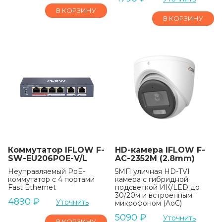
В КОРЗИНУ
В КОРЗИНУ
Коммутатор IFLOW F-
HD-камера IFLOW F-
SW-EU206POE-V/L
AC-2352M (2.8mm)
Неуправляемый PoE-
5МП уличная HD-TVI
коммутатор с 4 портами
камера с гибридной
Fast Ethernet
подсветкой ИК/LED до
30/20м и встроенным
4890
₽
Уточнить
микрофоном (AoC)
5090
₽
Уточнить
В КОРЗИНУ