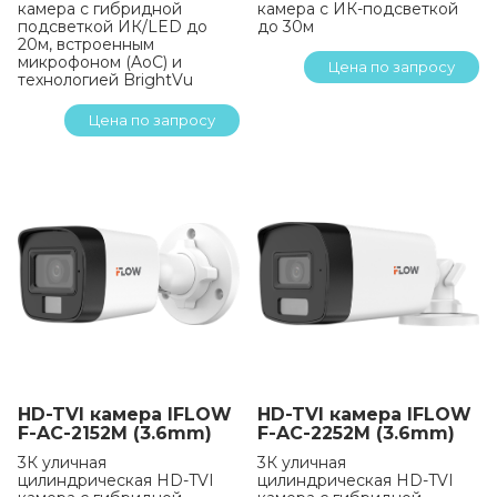
камера с гибридной
камера с ИК-подсветкой
подсветкой ИК/LED до
до 30м
20м, встроенным
микрофоном (AoC) и
Цена по запросу
технологией BrightVu
Цена по запросу
HD-TVI камера IFLOW
HD-TVI камера IFLOW
F-AC-2152M (3.6mm)
F-AC-2252M (3.6mm)
3К уличная
3К уличная
цилиндрическая HD-TVI
цилиндрическая HD-TVI