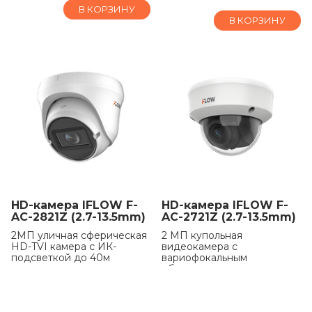
В КОРЗИНУ
В КОРЗИНУ
HD-камера IFLOW F-
HD-камера IFLOW F-
AC-2821Z (2.7-13.5mm)
AC-2721Z (2.7-13.5mm)
2МП уличная сферическая
2 МП купольная
HD-TVI камера с ИК-
видеокамера с
подсветкой до 40м
вариофокальным
объективом и
5790
₽
Уточнить
антивандальной защитой
5790
₽
Уточнить
В КОРЗИНУ