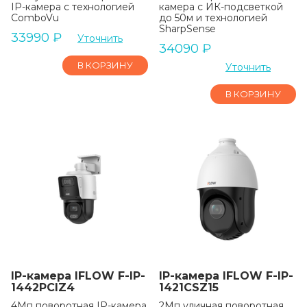
IP-камера с технологией
камера c ИК-подсветкой
ComboVu
до 50м и технологией
SharpSense
33990
₽
Уточнить
34090
₽
В КОРЗИНУ
Уточнить
В КОРЗИНУ
IP-камера IFLOW F-IP-
IP-камера IFLOW F-IP-
1442PCIZ4
1421CSZ15
4Мп поворотная IP-камера
2Мп уличная поворотная