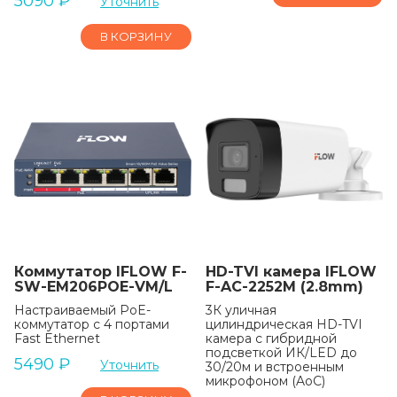
5090
₽
Уточнить
В КОРЗИНУ
Коммутатор IFLOW F-
HD-TVI камера IFLOW
SW-EM206POE-VM/L
F-AC-2252M (2.8mm)
Настраиваемый PoE-
3К уличная
коммутатор с 4 портами
цилиндрическая HD-TVI
Fast Ethernet
камера с гибридной
подсветкой ИК/LED до
5490
₽
Уточнить
30/20м и встроенным
микрофоном (AoC)