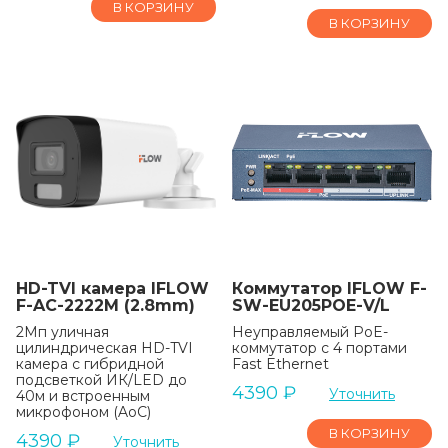
В КОРЗИНУ
В КОРЗИНУ
HD-TVI камера IFLOW
Коммутатор IFLOW F-
F-AC-2222M (2.8mm)
SW-EU205POE-V/L
2Мп уличная
Неуправляемый PoE-
цилиндрическая HD-TVI
коммутатор с 4 портами
камера с гибридной
Fast Ethernet
подсветкой ИК/LED до
4390
₽
Уточнить
40м и встроенным
микрофоном (AoC)
В КОРЗИНУ
4390
₽
Уточнить