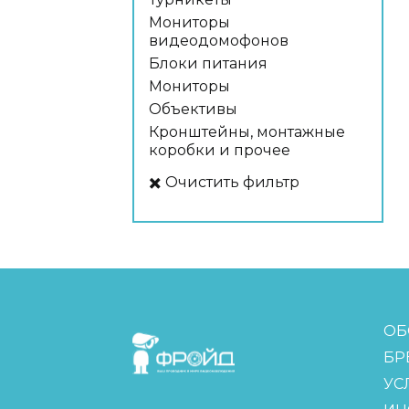
Мониторы
видеодомофонов
Блоки питания
Мониторы
Объективы
Кронштейны, монтажные
коробки и прочее
✖️ Очистить фильтр
FreudGroup
ОБ
БР
УС