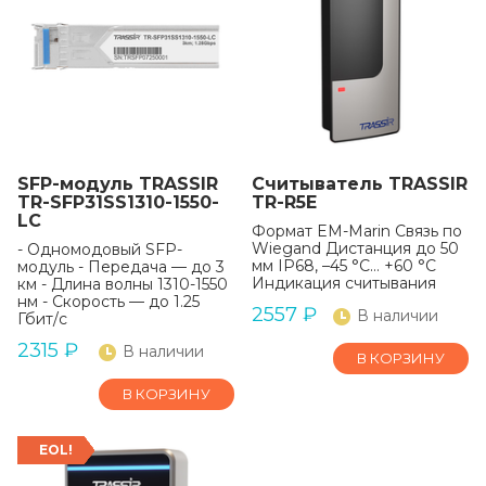
SFP-модуль TRASSIR
Считыватель TRASSIR
TR-SFP31SS1310-1550-
TR-R5E
LC
Формат EM-Marin Связь по
Wiegand Дистанция до 50
- Одномодовый SFP-
мм IP68, –45 °C… +60 °C
модуль - Передача — до 3
Индикация считывания
км - Длина волны 1310-1550
нм - Скорость — до 1.25
2557
₽
В наличии
Гбит/с
2315
₽
В наличии
В КОРЗИНУ
В КОРЗИНУ
EOL!