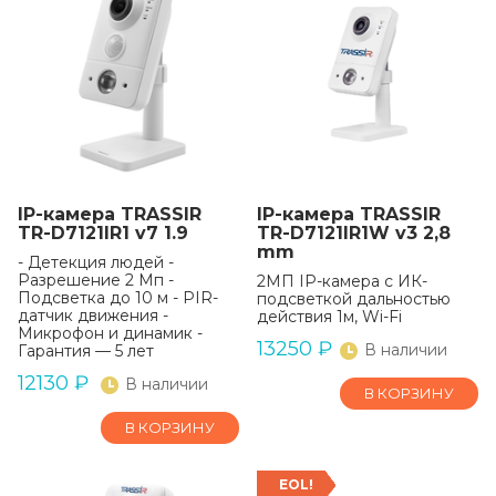
IP-камера TRASSIR
IP-камера TRASSIR
TR-D7121IR1 v7 1.9
TR-D7121IR1W v3 2,8
mm
- Детекция людей -
Разрешение 2 Мп -
2МП IP-камера с ИК-
Подсветка до 10 м - PIR-
подсветкой дальностью
датчик движения -
действия 1м, Wi-Fi
Микрофон и динамик -
13250
₽
В наличии
Гарантия — 5 лет
12130
₽
В наличии
В КОРЗИНУ
В КОРЗИНУ
EOL!