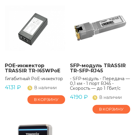
POE-инжектор
SFP-модуль TRASSIR
TRASSIR TR-I65WPoE
TR-SFP-RJ45
Гигабитный PoE-инжектор
- SFP-модуль - Передача —
0,1 км - 1 порт RJ45 -
4131
₽
В наличии
Скорость — до 1 Гбит/с
4190
₽
В наличии
В КОРЗИНУ
В КОРЗИНУ