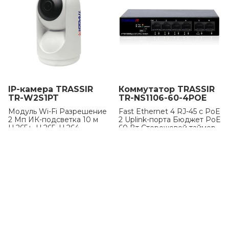
IP-камера TRASSIR
Коммутатор TRASSIR
TR-W2S1PT
TR-NS1106-60-4POE
Модуль Wi-Fi Разрешение
Fast Ethernet 4 RJ-45 с РоЕ
2 Мп ИК-подсветка 10 м
2 Uplink-порта Бюджет РоЕ
H.265+, H.265, H.264
60 Вт Сторожевой таймер
5090
₽
5294
₽
В наличии
В наличии
В КОРЗИНУ
В КОРЗИНУ
EOL!