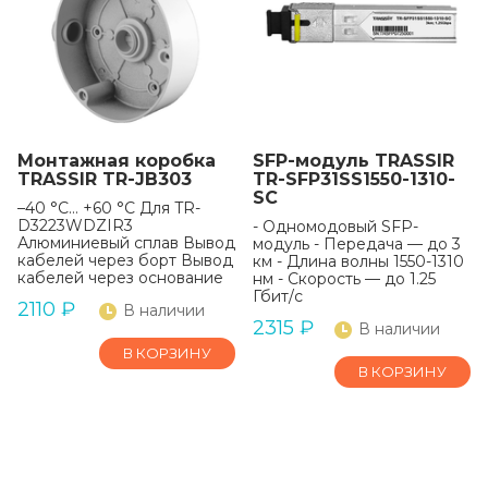
Монтажная коробка
SFP-модуль TRASSIR
TRASSIR TR-JB303
TR-SFP31SS1550-1310-
SC
–40 °C… +60 °C Для TR-
D3223WDZIR3
- Одномодовый SFP-
Алюминиевый сплав Вывод
модуль - Передача — до 3
кабелей через борт Вывод
км - Длина волны 1550-1310
кабелей через основание
нм - Скорость — до 1.25
Гбит/с
2110
₽
В наличии
2315
₽
В наличии
В КОРЗИНУ
В КОРЗИНУ