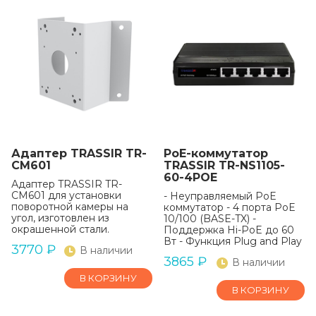
Адаптер TRASSIR TR-
РоЕ-коммутатор
CM601
TRASSIR TR-NS1105-
60-4POE
Адаптер TRASSIR TR-
CM601 для установки
- Неуправляемый PoE
поворотной камеры на
коммутатор - 4 порта PoE
угол, изготовлен из
10/100 (BASE-TX) -
окрашенной стали.
Поддержка Hi-PoE до 60
Вт - Функция Plug and Play
3770
₽
В наличии
3865
₽
В наличии
В КОРЗИНУ
В КОРЗИНУ