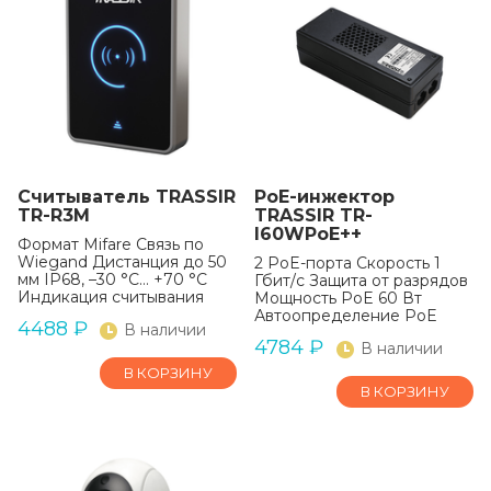
Считыватель TRASSIR
PoE-инжектор
TR-R3M
TRASSIR TR-
I60WPoE++
Формат Mifare Связь по
Wiegand Дистанция до 50
2 PoE-порта Скорость 1
мм IP68, –30 °C… +70 °C
Гбит/c Защита от разрядов
Индикация считывания
Мощность PoE 60 Вт
Автоопределение PoE
4488
₽
В наличии
4784
₽
В наличии
В КОРЗИНУ
В КОРЗИНУ