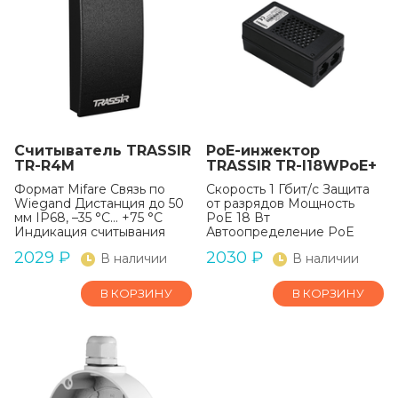
Считыватель TRASSIR
PoE-инжектор
TR-R4M
TRASSIR TR-I18WPoE+
Формат Mifare Связь по
Скорость 1 Гбит/c Защита
Wiegand Дистанция до 50
от разрядов Мощность
мм IP68, –35 °C… +75 °C
PoE 18 Вт
Индикация считывания
Автоопределение PoE
2029
₽
2030
₽
В наличии
В наличии
В КОРЗИНУ
В КОРЗИНУ