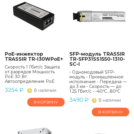
PoE-инжектор
SFP-модуль TRASSIR
TRASSIR TR-I30WPoE+
TR-SFP31SS1550-1310-
SC-I
Скорость 1 Гбит/c Защита
от разрядов Мощность
- Одномодовый SFP-
PoE 30 Вт
модуль - Промышленное
Автоопределение PoE
исполнение - Передача —
до 3 км - Скорость — до
3254
₽
В наличии
1.25 Гбит/с - -40ºС...80ºС
3490
₽
В наличии
В КОРЗИНУ
В КОРЗИНУ