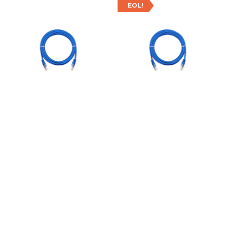
EOL!
Коммутационный
Коммутационный
шнур серый NETLAN
шнур жёлтый NETLAN
EC-PC4UD55B-BC-PVC-
EC-PC4UD55B-BC-PVC-
005-GY-10
005-YL-10
Коммутационный шнур
Коммутационный шнур
неэкранированный,
неэкранированный,
категории 5е, PVC, 9
категории 5е, PVC, 9
вариантов цветов, 6 разных
вариантов цветов, 6 разных
длин.
длин.
497
₽
497
₽
В наличии
В наличии
В КОРЗИНУ
В КОРЗИНУ