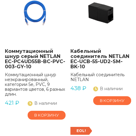
Коммутационный
Кабельный
шнур серый NETLAN
соединитель NETLAN
EC-PC4UD55B-BC-PVC-
EC-UCB-55-UD2-SM-
003-GY-10
BK-10
Коммутационный шнур
Кабельный соединитель
неэкранированный,
NETLAN
категории 5е, PVC, 9
438
₽
В наличии
вариантов цветов, 6 разных
длин.
В КОРЗИНУ
421
₽
В наличии
В КОРЗИНУ
EOL!