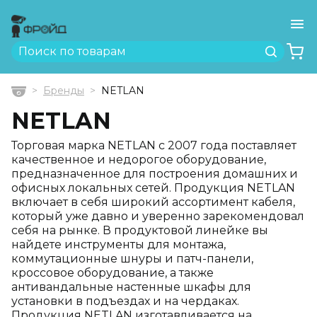
Ме
Найти
Бренды
NETLAN
Главная
NETLAN
Торговая марка NETLAN с 2007 года поставляет
качественное и недорогое оборудование,
предназначенное для построения домашних и
офисных локальных сетей. Продукция NETLAN
включает в себя широкий ассортимент кабеля,
который уже давно и уверенно зарекомендовал
себя на рынке. В продуктовой линейке вы
найдете инструменты для монтажа,
коммутационные шнуры и патч-панели,
кроссовое оборудование, а также
антивандальные настенные шкафы для
установки в подъездах и на чердаках.
Продукция NETLAN изготавливается на