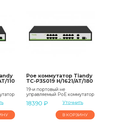
iandy
Poe коммутатор Tiandy
T/110
TC-P3S019 H/1621/AT/180
19-и портовый не
утатор
управляемый РоЕ коммутатор
ть
Уточнить
18390
₽
ИНУ
В КОРЗИНУ