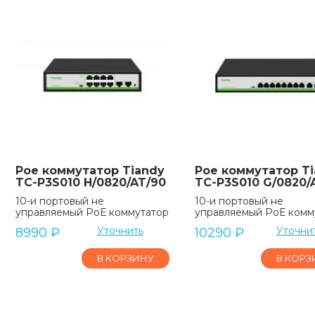
Poe коммутатор Tiandy
Poe коммутатор T
TC-P3S010 H/0820/AT/90
TC-P3S010 G/0820/A
10-и портовый не
10-и портовый не
управляемый РоЕ коммутатор
управляемый РоЕ комм
Уточнить
Уточни
8990
₽
10290
₽
В КОРЗИНУ
В КОРЗ