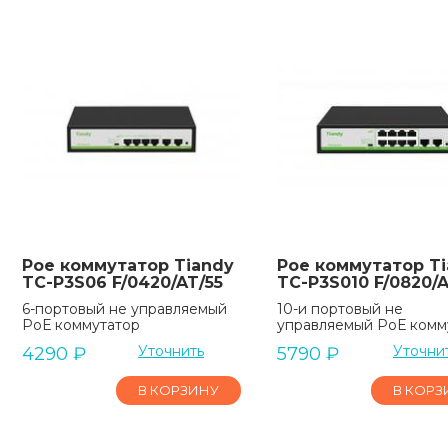
Poe коммутатор Tiandy
Poe коммутатор T
TC-P3S06 F/0420/AT/55
TC-P3S010 F/0820/
6-портовый не управляемый
10-и портовый не
РоЕ коммутатор
управляемый РоЕ комм
Уточнить
Уточни
4290
₽
5790
₽
В КОРЗИНУ
В КОРЗ