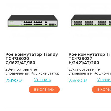
Poe коммутатор Tiandy
Poe коммутатор T
TC-P3S020
TC-P3S027
G/1622/AT/180
H/2421/AT/260
20-и портовый не
27-и портовый не
управляемый РоЕ коммутатор
управляемый РоЕ комм
Уточнить
Уточни
25190
₽
25990
₽
В КОРЗИНУ
В КОРЗ