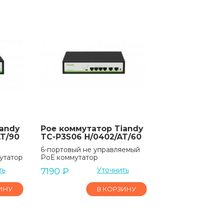
iandy
Poe коммутатор Tiandy
AT/90
TC-P3S06 H/0402/AT/60
6-портовый не управляемый
утатор
РоЕ коммутатор
ть
Уточнить
7190
₽
ИНУ
В КОРЗИНУ