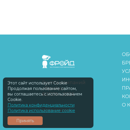
FreudGroup
ОБ
БР
УС
ИН
Группа компаний
Этот сайт использует Cookie
ПР
«Фройд»
Продолжая пользование сайтом,
©2009—2026
вы соглашаетесь с использованием
КО
Cookie.
О 
Политика конфиденциальности
ISOMORPH
Политика использование cookie
Принять