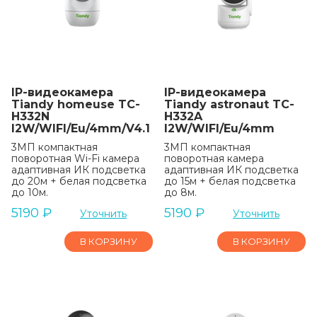
IP-видеокамера
IP-видеокамера
Tiandy homeuse TC-
Tiandy astronaut TC-
H332N
H332A
I2W/WIFI/Eu/4mm/V4.1
I2W/WIFI/Eu/4mm
3МП компактная
3МП компактная
поворотная Wi-Fi камера
поворотная камера
адаптивная ИК подсветка
адаптивная ИК подсветка
до 20м + белая подсветка
до 15м + белая подсветка
до 10м.
до 8м.
5190
₽
5190
₽
Уточнить
Уточнить
В КОРЗИНУ
В КОРЗИНУ