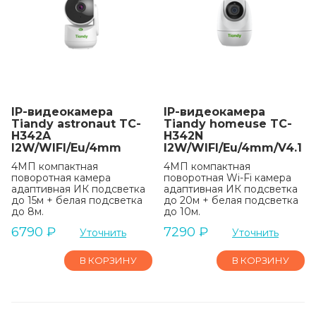
IP-видеокамера
IP-видеокамера
Tiandy astronaut TC-
Tiandy homeuse TC-
H342A
H342N
I2W/WIFI/Eu/4mm
I2W/WIFI/Eu/4mm/V4.1
4МП компактная
4МП компактная
поворотная камера
поворотная Wi-Fi камера
адаптивная ИК подсветка
адаптивная ИК подсветка
до 15м + белая подсветка
до 20м + белая подсветка
до 8м.
до 10м.
6790
₽
7290
₽
Уточнить
Уточнить
В КОРЗИНУ
В КОРЗИНУ